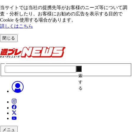
当サイトでは当社の提携先等がお客様のニーズ等について調
査・分析したり、お客様にお勧めの広告を表⽰する⽬的で
Cookie を使⽤する場合があります。
詳しくはこちら
閉じる
検
索
す
る
メニュ