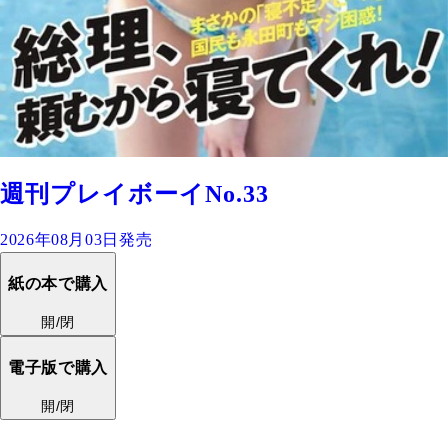
週刊プレイボーイNo.33
2026年08月03日発売
紙の本で購入
開/閉
電子版で購入
開/閉