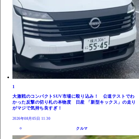
1
大激戦のコンパクトSUV市場に殴り込み！ 公道テストでわ
かった反撃の切り札の本物度 日産 「新型キックス」の走り
がマジで気持ち良すぎ！
2026年08月05日 11:30
クルマ