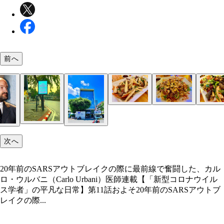
前へ
水牛とたけのこのオイスターソース炒め（うまい）
バナナの花のサラダ（いまいち）
蛙のロースト（ふつう）
海老の塩茹で（うまい）
ブンチャー（めっちゃうまい）
次へ
20年前のSARSアウトブレイクの際に最前線で奮闘した、カル
ロ・ウルバニ（Carlo Urbani）医師連載【「新型コロナウイル
ス学者」の平凡な日常】第11話およそ20年前のSARSアウトブ
レイクの際...