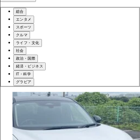
総合
エンタメ
スポーツ
クルマ
ライフ・文化
社会
政治・国際
経済・ビジネス
IT・科学
グラビア