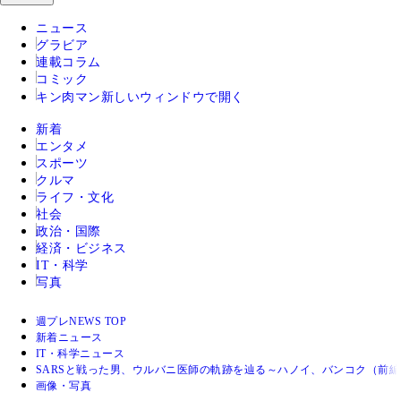
ニュース
グラビア
連載コラム
コミック
キン肉マン
新しいウィンドウで開く
新着
エンタメ
スポーツ
クルマ
ライフ・文化
社会
政治・国際
経済・ビジネス
IT・科学
写真
週プレNEWS TOP
新着ニュース
IT・科学ニュース
SARSと戦った男、ウルバニ医師の軌跡を辿る～ハノイ、バンコク（前
画像・写真