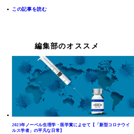
この記事を読む
2020年の3月、タイ・バンコクで見た「武漢加油！
ベトナム・ハノイのF病院。2003年2月、WHOの一
かれた看板
20年前のSARSアウトブレイクの際に最前線で奮闘
てハノイに滞在していたウルバニ医師が、原因不明
た、カルロ・ウルバニ（Carlo Urbani）医師
炎を示す中国からの渡航者をこの病院で診察した
編集部のオススメ
2023年ノーベル生理学・医学賞によせて【「新型コロナウイ
ルス学者」の平凡な日常】