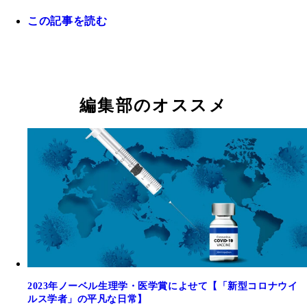
この記事を読む
2020年の3月、タイ・バンコクで見た「武漢加油！
ベトナム・ハノイのF病院。2003年2月、WHOの一
かれた看板
20年前のSARSアウトブレイクの際に最前線で奮闘
てハノイに滞在していたウルバニ医師が、原因不明
た、カルロ・ウルバニ（Carlo Urbani）医師
炎を示す中国からの渡航者をこの病院で診察した
編集部のオススメ
2023年ノーベル生理学・医学賞によせて【「新型コロナウイ
ルス学者」の平凡な日常】