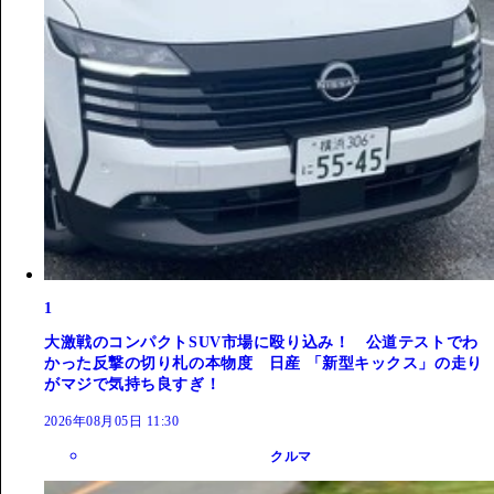
1
大激戦のコンパクトSUV市場に殴り込み！ 公道テストでわ
かった反撃の切り札の本物度 日産 「新型キックス」の走り
がマジで気持ち良すぎ！
2026年08月05日 11:30
クルマ