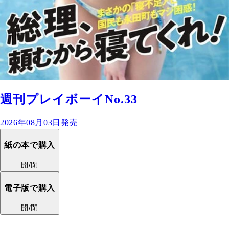
週刊プレイボーイNo.33
2026年08月03日発売
紙の本で購入
開/閉
電子版で購入
開/閉