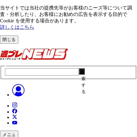
当サイトでは当社の提携先等がお客様のニーズ等について調
査・分析したり、お客様にお勧めの広告を表⽰する⽬的で
Cookie を使⽤する場合があります。
詳しくはこちら
閉じる
検
索
す
る
メニュ