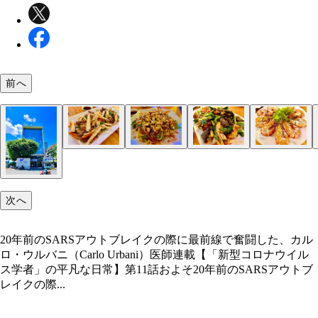
前へ
水牛とたけのこのオイスターソース炒め（うまい）
バナナの花のサラダ（いまいち）
蛙のロースト（ふつう）
海老の塩茹で（うまい）
ブンチャー（めっちゃうまい）
次へ
20年前のSARSアウトブレイクの際に最前線で奮闘した、カル
ロ・ウルバニ（Carlo Urbani）医師連載【「新型コロナウイル
ス学者」の平凡な日常】第11話およそ20年前のSARSアウトブ
レイクの際...