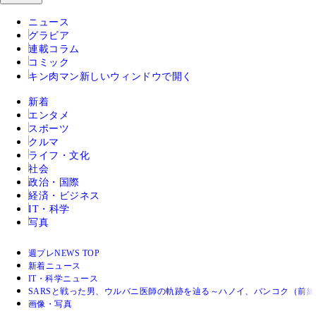
ニュース
グラビア
連載コラム
コミック
キン肉マン
新しいウィンドウで開く
新着
エンタメ
スポーツ
クルマ
ライフ・文化
社会
政治・国際
経済・ビジネス
IT・科学
写真
週プレNEWS TOP
新着ニュース
IT・科学ニュース
SARSと戦った男、ウルバニ医師の軌跡を辿る～ハノイ、バンコク（前
画像・写真