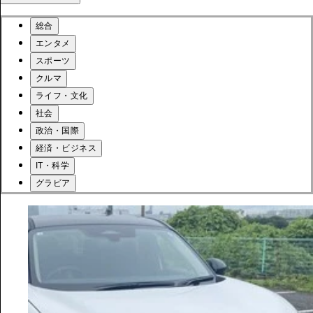
総合
エンタメ
スポーツ
クルマ
ライフ・文化
社会
政治・国際
経済・ビジネス
IT・科学
グラビア