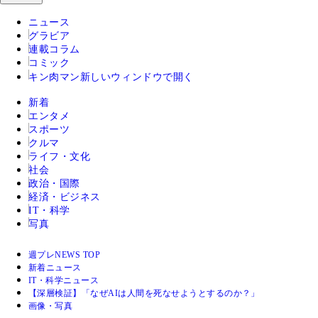
ニュース
グラビア
連載コラム
コミック
キン肉マン
新しいウィンドウで開く
新着
エンタメ
スポーツ
クルマ
ライフ・文化
社会
政治・国際
経済・ビジネス
IT・科学
写真
週プレNEWS TOP
新着ニュース
IT・科学ニュース
【深層検証】「なぜAIは人間を死なせようとするのか？」
画像・写真