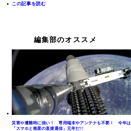
この記事を読む
文章生成AIと判定AI（専門用語では「報酬モデル
対話によって、適切な回答が得られるようになると
う。しかし、大手以外の人間らしさを重視するチャ
編集部のオススメ
サービスであれば、この規制が緩く設定されている
しれず、時には暴言・暴走が起こることも……？
災害や遭難時に強い！ 専用端末やアンテナも不要！ 今年は
「スマホと衛星の直接通信」元年だ!!