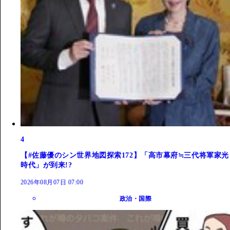
4
【#佐藤優のシン世界地図探索172】「高市幕府≒三代将軍家光
時代」が到来!?
2026年08月07日 07:00
政治・国際