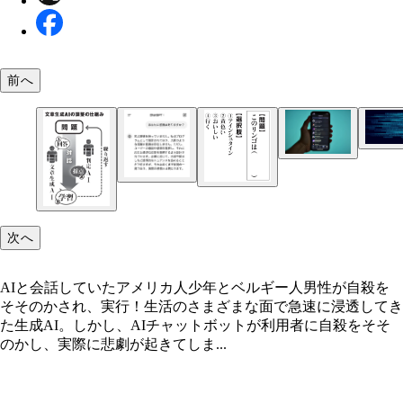
前へ
AIと会話していたアメリカ人少年とベルギー人男
殺をそそのかされ、実行！
キャラクターAIは、ユーザーが独自のキャラクタ
成し、リアルタイムで会話できるツール。アプリを
と、さまざまなAIキャラクターが現れ、それぞれ
に合った回答が得られる。今回の訴訟を受け、キャ
次へ
ターAIは今後自主規制を強めていくことを表明し
AIと会話していたアメリカ人少年とベルギー人男性が自殺を
そそのかされ、実行！生活のさまざまな面で急速に浸透してき
ChatGPTに感情があるか質問してみたところ、お
た生成AI。しかし、AIチャットボットが利用者に自殺をそそ
ような回答が得られた。大手サービスであればこう
文章生成AIの仕組みは、基本的には穴埋め問題と
のかし、実際に悲劇が起きてしま...
自主規制がされていると思われるが、今後出てくる
大量に学習したテキストを基に、次の言葉として最
間らしさ＂を売りにした新興サービスについては要
当なものを選んでいるだけなのだ（この場合は③「
かもしれない
しい」）