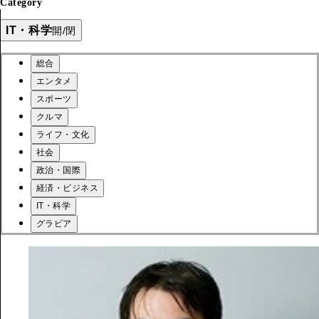
Category
IT・科学
開/閉
総合
エンタメ
スポーツ
クルマ
ライフ・文化
社会
政治・国際
経済・ビジネス
IT・科学
グラビア