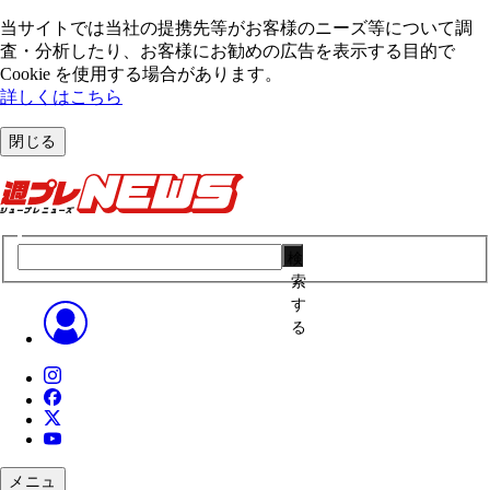
当サイトでは当社の提携先等がお客様のニーズ等について調
査・分析したり、お客様にお勧めの広告を表⽰する⽬的で
Cookie を使⽤する場合があります。
詳しくはこちら
閉じる
検
索
す
る
メニュ