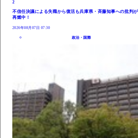
2
不信任決議による失職から復活も兵庫県・斉藤知事への批判が
再燃中！
2026年08月07日 07:30
政治・国際