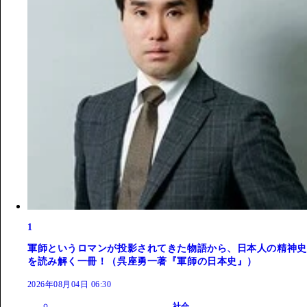
1
軍師というロマンが投影されてきた物語から、日本人の精神史
を読み解く一冊！（呉座勇一著『軍師の日本史』）
2026年08月04日 06:30
社会