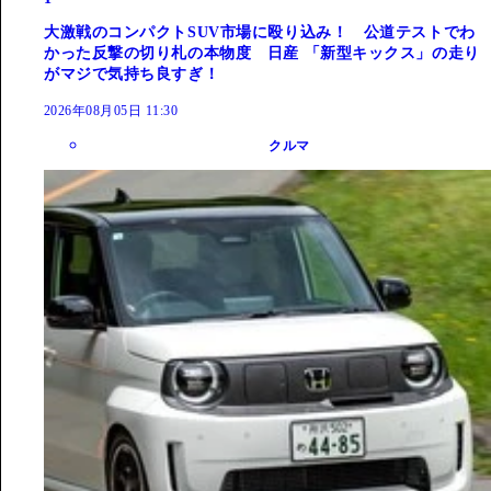
大激戦のコンパクトSUV市場に殴り込み！ 公道テストでわ
かった反撃の切り札の本物度 日産 「新型キックス」の走り
がマジで気持ち良すぎ！
2026年08月05日 11:30
クルマ