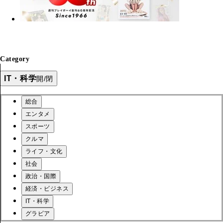
Category
IT・科学
開/閉
総合
エンタメ
スポーツ
クルマ
ライフ・文化
社会
政治・国際
経済・ビジネス
IT・科学
グラビア