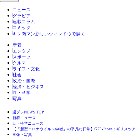
ニュース
グラビア
連載コラム
コミック
キン肉マン
新しいウィンドウで開く
新着
エンタメ
スポーツ
クルマ
ライフ・文化
社会
政治・国際
経済・ビジネス
IT・科学
写真
週プレNEWS TOP
新着ニュース
IT・科学ニュース
【「新型コロナウイルス学者」の平凡な日常】G2P-Japanイギリスツア
画像・写真