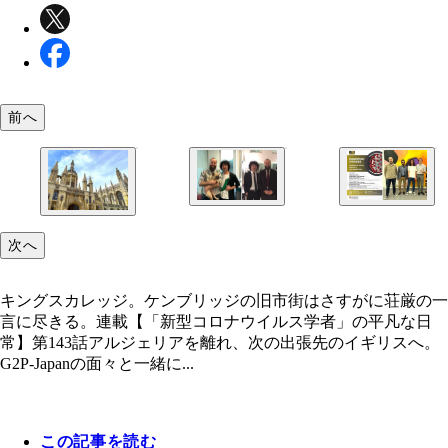
前へ
（左）ラヴィが作ってくれたフライヤー。（右）初
（左）2018年9月、グラスゴー大学CVRの彼のオフ
講演会の参加メンバー。左から、サム、ラヴィ、私
にて。サムが抱いているのは飼い犬のルーファス。
次へ
スドクのS。
（右）同年10月、京都にて。
キングスカレッジ。ケンブリッジの旧市街はさすが
厳の一言に尽きる。
キングスカレッジ。ケンブリッジの旧市街はさすがに荘厳の一
言に尽きる。連載【「新型コロナウイルス学者」の平凡な日
常】第143話アルジェリアを離れ、次の出張先のイギリスへ。
G2P-Japanの面々と一緒に...
この記事を読む