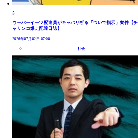
5
ウーバーイーツ配達員がキッパリ断る「ついで指示」案件【チ
ャリンコ爆走配達日誌】
2026年07月02日 07:00
社会