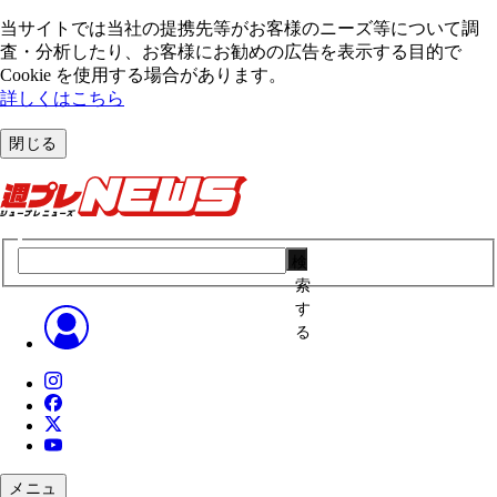
当サイトでは当社の提携先等がお客様のニーズ等について調
査・分析したり、お客様にお勧めの広告を表⽰する⽬的で
Cookie を使⽤する場合があります。
詳しくはこちら
閉じる
検
索
す
る
メニュ