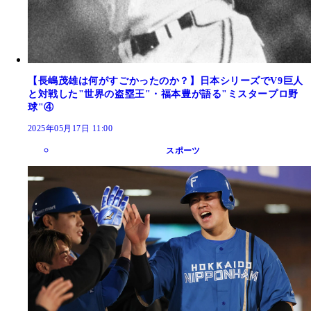
【長嶋茂雄は何がすごかったのか？】日本シリーズでV9巨人
と対戦した"世界の盗塁王"・福本豊が語る"ミスタープロ野
球"④
2025年05月17日 11:00
スポーツ