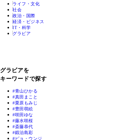
ライフ・文化
社会
政治・国際
経済・ビジネス
IT・科学
グラビア
グラビアを
キーワードで探す
青山ひかる
真田まこと
栗原もみじ
豊田萌絵
咲田ゆな
藤水咲桜
斎藤恭代
鍛治島彩
ピョ・ウンジ