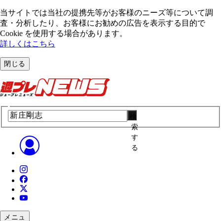
当サイトでは当社の提携先等がお客様のニーズ等について調
査・分析したり、お客様にお勧めの広告を表⽰する⽬的で
Cookie を使⽤する場合があります。
詳しくはこちら
閉じる
検
索
す
る
メニュ