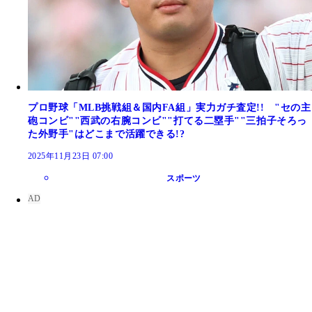
プロ野球「MLB挑戦組＆国内FA組」実力ガチ査定!! "セの主
砲コンビ""西武の右腕コンビ""打てる二塁手""三拍子そろっ
た外野手"はどこまで活躍できる!?
2025年11月23日 07:00
スポーツ