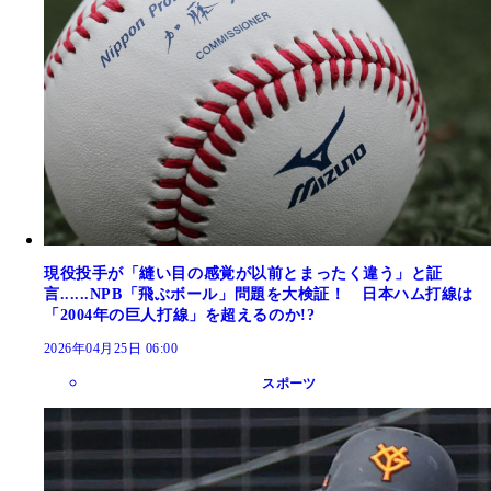
現役投手が「縫い目の感覚が以前とまったく違う」と証
言......NPB「飛ぶボール」問題を大検証！ 日本ハム打線は
「2004年の巨人打線」を超えるのか!?
2026年04月25日 06:00
スポーツ