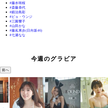
藤水咲桜
斎藤恭代
鍛治島彩
ピョ・ウンジ
三園響子
山田かな
藤嶌果歩(日向坂46)
七瀬なな
今週のグラビア
前へ