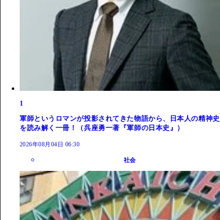
1
軍師というロマンが投影されてきた物語から、日本人の精神史
を読み解く一冊！（呉座勇一著『軍師の日本史』）
2026年08月04日 06:30
社会