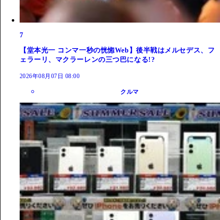
7
【堂本光一 コンマ一秒の恍惚Web】後半戦はメルセデス、フ
ェラーリ、マクラーレンの三つ巴になる!?
2026年08月07日 08:00
クルマ