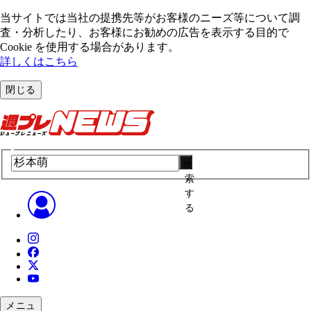
当サイトでは当社の提携先等がお客様のニーズ等について調
査・分析したり、お客様にお勧めの広告を表⽰する⽬的で
Cookie を使⽤する場合があります。
詳しくはこちら
閉じる
検
索
す
る
メニュ