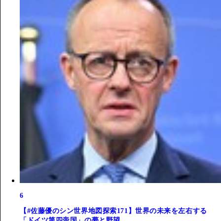
6
【#佐藤優のシン世界地図探索171】世界の未来を左右する
「ドイツ第四帝国」の夢と野望