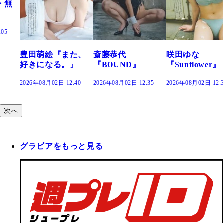
た、
斎藤恭代
咲田ゆな
藤水咲桜『花
』
『BOUND』
『Sunflower』
だまり』
:40
2026年08月02日 12:35
2026年08月02日 12:30
2026年08月02日 12:
次へ
グラビアをもっと見る