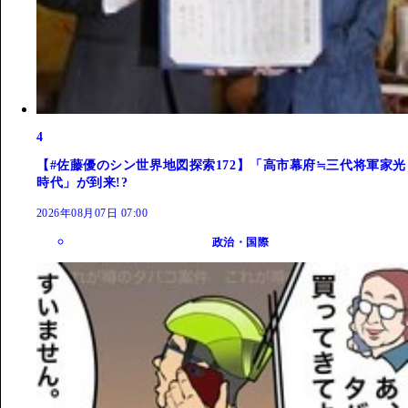
4
【#佐藤優のシン世界地図探索172】「高市幕府≒三代将軍家光
時代」が到来!?
2026年08月07日 07:00
政治・国際