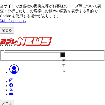
当サイトでは当社の提携先等がお客様のニーズ等について調
査・分析したり、お客様にお勧めの広告を表⽰する⽬的で
Cookie を使⽤する場合があります。
詳しくはこちら
閉じる
検
索
す
る
メニュ