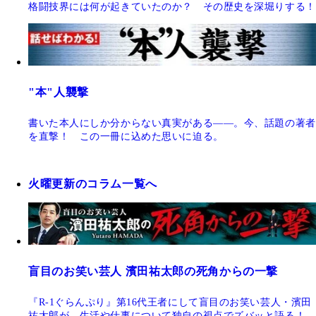
格闘技界には何が起きていたのか？ その歴史を深堀りする！
"本"人襲撃
書いた本人にしか分からない真実がある――。今、話題の著者
を直撃！ この一冊に込めた思いに迫る。
火曜更新のコラム一覧へ
盲目のお笑い芸人 濱田祐太郎の死角からの一撃
『R-1ぐらんぷり』第16代王者にして盲目のお笑い芸人・濱田
祐太郎が、生活や仕事について独自の視点でズバッと語る！