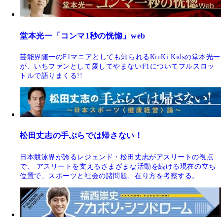
堂本光一「コンマ1秒の恍惚」web
芸能界随一のF1マニアとしても知られるKinKi Kidsの堂本光一
が、いちファンとして愛してやまないF1についてフルスロッ
トルで語りまくる!!
松田丈志の手ぶらでは帰さない！
日本競泳界が誇るレジェンド・松田丈志がアスリートの視点
で、 アスリートを支えるさまざまな活動を続ける現在の立ち
位置で、スポーツと社会の諸問題、在り方を考察する。