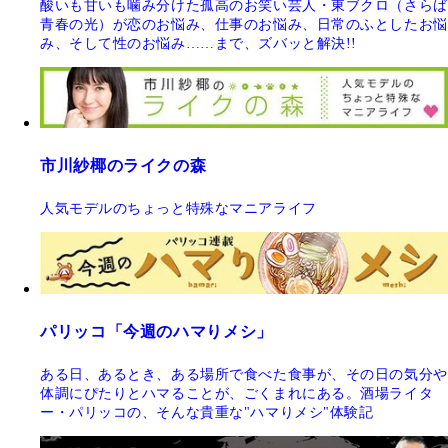
酸いも甘いも噛み分けた孤高のお笑い芸人・東ブクロ（さらば
青春の光）が恋のお悩み、仕事のお悩み、日常のふとしたお悩
み、そして性のお悩み……まで、ズバッと解決!!
市川紗椰のライクの森
人気モデルのちょっと特殊なマニアライフ
パリッコ「今週のハマりメシ」
ある日、あるとき、ある場所で食べた食事が、その日の気分や
体調にぴたりとハマることが、ごくまれにある。酒場ライタ
ー・パリッコの、そんな貴重な"ハマりメシ"体験記