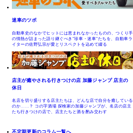
迷車のツボ
自動車史のなかでヒットには恵まれなかったものの、つくり手
の情熱が詰まった語り継ぐべき”珍車・迷車”たちを、自動車ラ
イターの佐野弘宗が愛とリスペクトを込めて綴る
店主が癒やされる行きつけの店 加藤ジャンプ 店主の
休日
名店を切り盛りする店主たちは、どんな店で自分を癒している
のか……？ コの字酒場 探検家の加藤ジャンプが、名店の店主
たち行きつけの店で、店主たちと酒を酌み交わす
不定期更新のコラム一覧へ