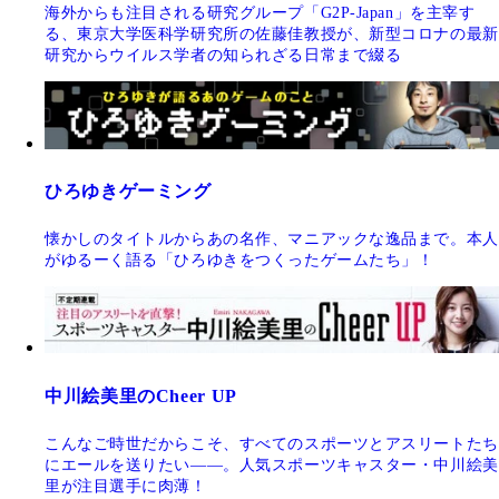
海外からも注目される研究グループ「G2P-Japan」を主宰す
る、東京大学医科学研究所の佐藤佳教授が、新型コロナの最新
研究からウイルス学者の知られざる日常まで綴る
ひろゆきゲーミング
懐かしのタイトルからあの名作、マニアックな逸品まで。本人
がゆるーく語る「ひろゆきをつくったゲームたち」！
中川絵美里のCheer UP
こんなご時世だからこそ、すべてのスポーツとアスリートたち
にエールを送りたい――。人気スポーツキャスター・中川絵美
里が注目選手に肉薄！