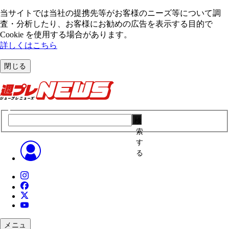
当サイトでは当社の提携先等がお客様のニーズ等について調
査・分析したり、お客様にお勧めの広告を表⽰する⽬的で
Cookie を使⽤する場合があります。
詳しくはこちら
閉じる
検
索
す
る
メニュ