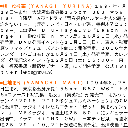
■柳 ゆり菜（ＹＡＮＡＧＩ ＹＵＲＩＮＡ）
１９９４年４月
１９日生まれ 大阪府出身身長１６５ｃｍ Ｂ８３ Ｗ５９
Ｈ８７ 血液型＝Ａ型○ドラマ『青春探偵ハルヤ～大人の悪を
許さない！～』（読売テレビ・日本テレビ系、毎週木曜２３：
５９～）に出演中。Ｂｌｕ－ｒａｙ＆ＤＶＤ『Ｂｅａｃｈ Ａ
ｎｇｅｌｓ 柳ゆり菜ｉｎ オアフ島』１０月２１日（水）発
売予定。ＤＶＤ発売イベントを１１月１日（日）、東京・秋葉
原ソフマップアミューズメント館にて開催予定。２０１６年カ
レンダー（ハゴロモ）が１０月２４日（土）発売予定。カレン
ダー発売記念イベントを１２月５日（土）１６：００～、東
京・福家書店（新宿サブナード店）にて開催予定。公式Ｔｗｉ
ｔｔｅｒ【＠Yngyrn0419】
■山地まり（ＹＡＭＡＣＨＩ ＭＡＲＩ）
１９９４年６月２５
日生まれ 東京都出身身長１５８ｃｍ Ｂ８７ Ｗ６０ Ｈ８
８○ファースト写真集『処女』（集英社）が発売中。よみうり
ランド「２０１５－２０１６冬ジュエルミネーション」のＣＭ
に出演中。ラジオ『オレたちゴチャ・まぜっ！～集まれヤンヤ
ン～』（ＭＢＳラジオ、毎週土曜２５：５０～）にレギュラー
出演中。ドラマ『ＨｉＧＨ＆ＬＯＷ』（日本テレビ系、毎週水
曜２５：２９～）１０月２１日放送に出演予定。出演映画『血