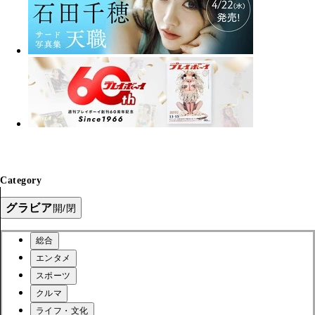
Category
グラビア
開/閉
総合
エンタメ
スポーツ
クルマ
ライフ・文化