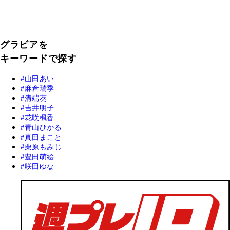
グラビアを
キーワードで探す
山田あい
麻倉瑞季
溝端葵
吉井明子
花咲楓香
青山ひかる
真田まこと
栗原もみじ
豊田萌絵
咲田ゆな