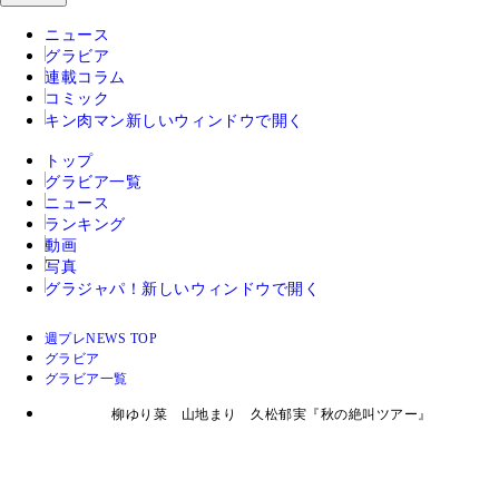
ニュース
グラビア
連載コラム
コミック
キン肉マン
新しいウィンドウで開く
トップ
グラビア一覧
ニュース
ランキング
動画
写真
グラジャパ！
新しいウィンドウで開く
週プレNEWS TOP
グラビア
グラビア一覧
柳ゆり菜 山地まり 久松郁実『秋の絶叫ツアー』