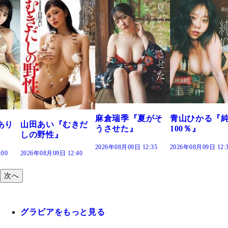
溝端 葵『もう
つの、あおい
で。』
2026年08月09日 12:
麻倉瑞季『夏がそ
青山ひかる『純度
きだ
うさせた』
100％』
2026年08月09日 12:35
2026年08月09日 12:30
:40
次へ
グラビアをもっと見る