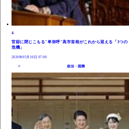
4
官邸に閉じこもる"卑弥呼"高市首相がこれから迎える「3つの
危機」
2026年05月16日 07:00
政治・国際