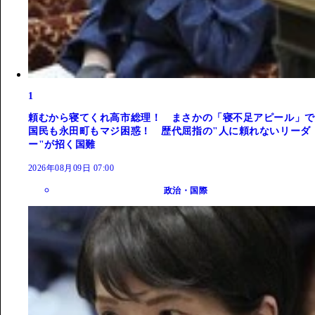
1
頼むから寝てくれ高市総理！ まさかの「寝不足アピール」で
国民も永田町もマジ困惑！ 歴代屈指の"人に頼れないリーダ
ー"が招く国難
2026年08月09日 07:00
政治・国際