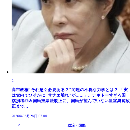
2
高市政権"それ急ぐ必要ある？"問題の不穏な力学とは？ 「実
は党内でひそかに"サナエ離れ"が......」。テキトーすぎる国
旗損壊罪＆国民投票法改正に、国民が望んでいない皇室典範改
正まで...
2026年06月28日 07:00
政治・国際