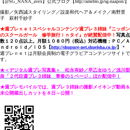
【@SG_NANA_avex】公式ブログ【http://ameblo.jp/sg-naapon/】
撮影／矢西誠スタイリング／設楽和代ヘア＆メイク／南野景
子 萩村千紗子
★週プレｎｅｔスペシャルコンテンツ
週プレ３姉妹『ニッポン
のスクールガール 修学旅行ｉｎタイ』が絶賛配信中！
写真点
数１２０点以上。月額１０８０円（税込）
対応機種：ＰＣ／Ａ
ｎｄｒｏｉｄ／ｉＯＳ
【
http://shupure-net.shueisha.co.jp/
】
＊
週プレｎｅｔは月額会員制の電子グラビアコンテンツサイトで
す。
★＜デジタル週プレ写真集＞ 松永有紗／早乙女ゆう／浅川梨
奈「２代目週プレ３姉妹 青春の１ページ」ほか配信中！
★
週プレモバイルでは、週プレ３姉妹の撮影メイキング動画＆
未公開蔵出しカットを８日～公開！