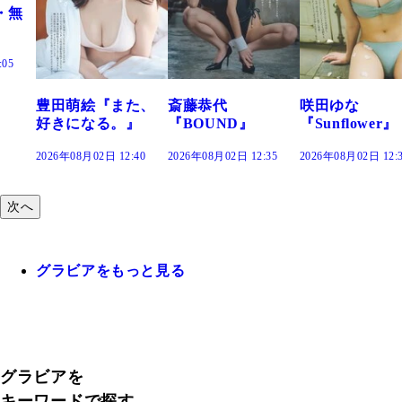
た、
斎藤恭代
咲田ゆな
藤水咲桜『花
』
『BOUND』
『Sunflower』
だまり』
:40
2026年08月02日 12:35
2026年08月02日 12:30
2026年08月02日 12:
次へ
グラビアをもっと見る
グラビアを
キーワードで探す