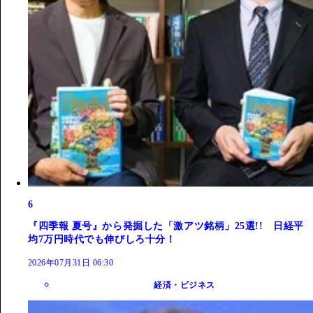
6
『四季報 夏号』から発掘した「激アツ銘柄」25選!! 日経平
均7万円時代でも伸びしろ十分！
2026年07月31日 06:30
経済・ビジネス