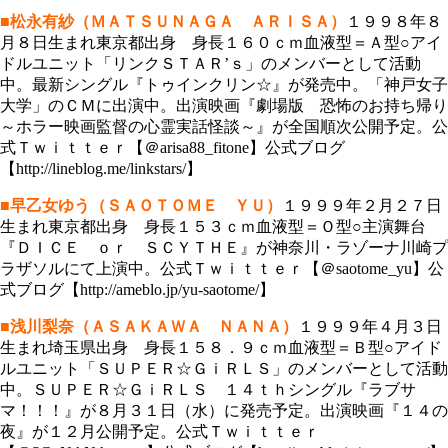
■松永有紗（ＭＡＴＳＵＮＡＧＡ ＡＲＩＳＡ）
１９９８年８
月８日生まれ東京都出身 身長１６０ｃｍ血液型＝Ａ型○アイ
ドルユニット「リンクＳＴＡＲ’ｓ」のメンバーとして活動
中。最新シングル『トゥインクリン☆』が発売中。「神戸女子
大学」のＣＭに出演中。出演映画『劇場版 恐怖のお持ち帰り
～ホラー映画監督の心霊実話怪談～』が全国順次公開予定。公
式Ｔｗｉｔｔｅｒ【＠arisa88_fitone】公式ブログ
【http://lineblog.me/linkstars/】
■早乙女ゆう（ＳＡＯＴＯＭＥ ＹＵ）
１９９９年２月２７日
生まれ東京都出身 身長１５３ｃｍ血液型＝Ｏ型○主演舞台
『ＤＩＣＥ ｏｒ ＳＣＹＴＨＥ』が神奈川・ラゾーナ川崎プ
ラザソルにて上演中。公式Ｔｗｉｔｔｅｒ【＠saotome_yu】公
式ブログ【http://ameblo.jp/yu-saotome/】
■浅川梨奈（ＡＳＡＫＡＷＡ ＮＡＮＡ）
１９９９年４月３日
生まれ埼玉県出身 身長１５８．９ｃｍ血液型＝Ｂ型○アイド
ルユニット「ＳＵＰＥＲ☆ＧｉＲＬＳ」のメンバーとして活動
中。ＳＵＰＥＲ☆ＧｉＲＬＳ １４ｔｈシングル『ラブサ
マ！！！』が８月３１日（水）に発売予定。出演映画『１４の
夜』が１２月公開予定。公式Ｔｗｉｔｔｅｒ