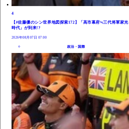
4
【#佐藤優のシン世界地図探索172】「高市幕府≒三代将軍家光
時代」が到来!?
2026年08月07日 07:00
政治・国際