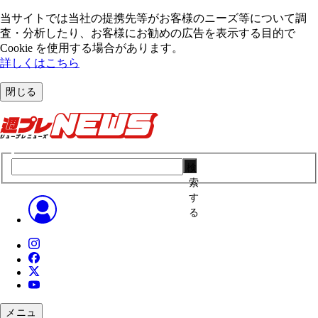
当サイトでは当社の提携先等がお客様のニーズ等について調
査・分析したり、お客様にお勧めの広告を表⽰する⽬的で
Cookie を使⽤する場合があります。
詳しくはこちら
閉じる
検
索
す
る
メニュ