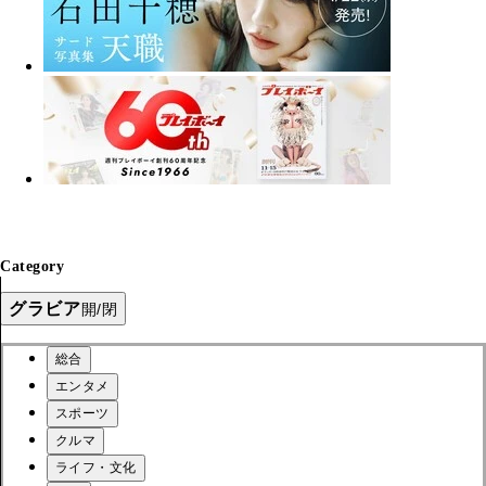
Category
グラビア
開/閉
総合
エンタメ
スポーツ
クルマ
ライフ・文化