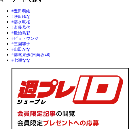
豊田萌絵
咲田ゆな
藤水咲桜
斎藤恭代
鍛治島彩
ピョ・ウンジ
三園響子
山田かな
藤嶌果歩(日向坂46)
七瀬なな