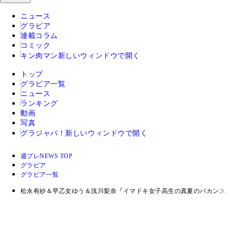
ニュース
グラビア
連載コラム
コミック
キン肉マン
新しいウィンドウで開く
トップ
グラビア一覧
ニュース
ランキング
動画
写真
グラジャパ！
新しいウィンドウで開く
週プレNEWS TOP
グラビア
グラビア一覧
松永有紗＆早乙女ゆう＆浅川梨奈『イマドキ女子高生の真夏のバカンス