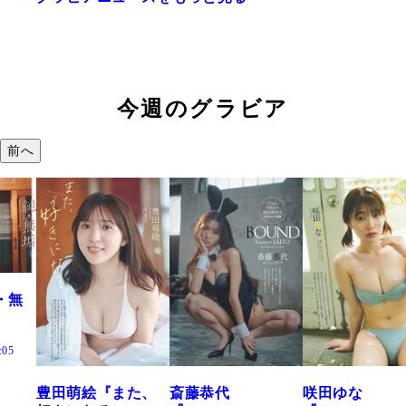
今週のグラビア
前へ
た、
斎藤恭代
咲田ゆな
藤水咲桜『花