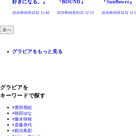
』
『BOUND』
『Sunflower』
だまり』
:40
2026年08月02日 12:35
2026年08月02日 12:30
2026年08月02日 12:
次へ
グラビアをもっと見る
グラビアを
キーワードで探す
豊田萌絵
咲田ゆな
藤水咲桜
斎藤恭代
鍛治島彩