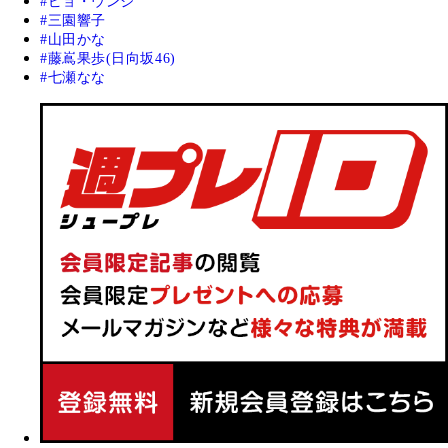
ピョ・ウンジ
三園響子
山田かな
藤嶌果歩(日向坂46)
七瀬なな