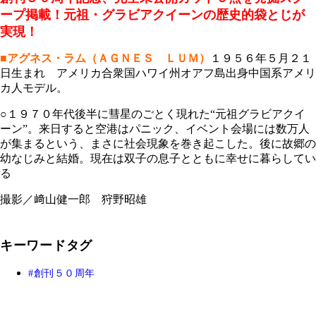
ープ掲載！
元祖・グラビアクイーンの歴史的袋とじが
実現！
■アグネス・ラム（ＡＧＮＥＳ ＬＵＭ）
１９５６年５月２１
日生まれ アメリカ合衆国ハワイ州オアフ島出身中国系アメリ
カ人モデル。
○１９７０年代後半に彗星のごとく現れた“元祖グラビアクイ
ーン”。来日すると空港はパニック、イベント会場には数万人
が集まるという、まさに社会現象を巻き起こした。後に故郷の
幼なじみと結婚。現在は双子の息子とともに幸せに暮らしてい
る
撮影／﨑山健一郎 狩野昭雄
キーワードタグ
創刊５０周年