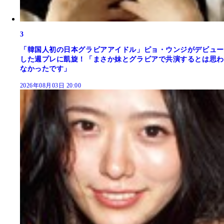
3
「韓国人初の日本グラビアアイドル」ピョ・ウンジがデビュー
した週プレに凱旋！「まさか妹とグラビアで共演するとは思わ
なかったです」
2026年08月03日 20:00