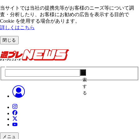
当サイトでは当社の提携先等がお客様のニーズ等について調
査・分析したり、お客様にお勧めの広告を表⽰する⽬的で
Cookie を使⽤する場合があります。
詳しくはこちら
閉じる
検
索
す
る
メニュ