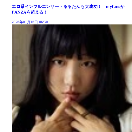
エロ系インフルエンサー・るるたんも大成功！ myfansが
FANZAを超える！
2026年01月16日 06:30