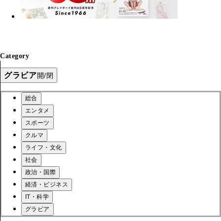
Category
グラビア
開/閉
総合
エンタメ
スポーツ
クルマ
ライフ・文化
社会
政治・国際
経済・ビジネス
IT・科学
グラビア