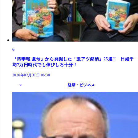
6
『四季報 夏号』から発掘した「激アツ銘柄」25選!! 日経平
均7万円時代でも伸びしろ十分！
2026年07月31日 06:30
経済・ビジネス