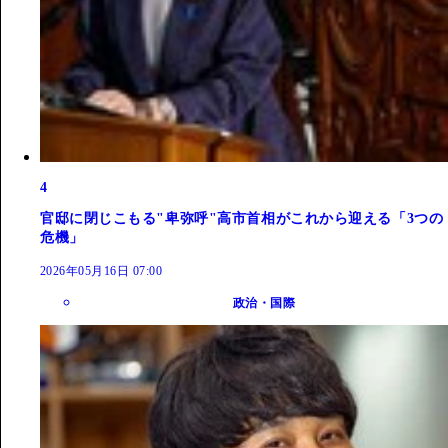
4
官邸に閉じこもる"卑弥呼"高市首相がこれから迎える「3つの
危機」
2026年05月16日 07:00
政治・国際