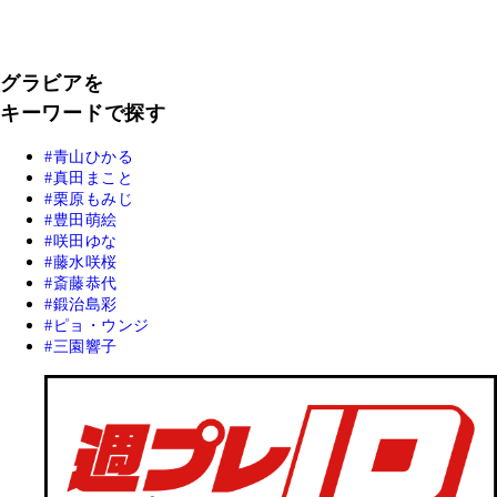
グラビアを
キーワードで探す
青山ひかる
真田まこと
栗原もみじ
豊田萌絵
咲田ゆな
藤水咲桜
斎藤恭代
鍛治島彩
ピョ・ウンジ
三園響子