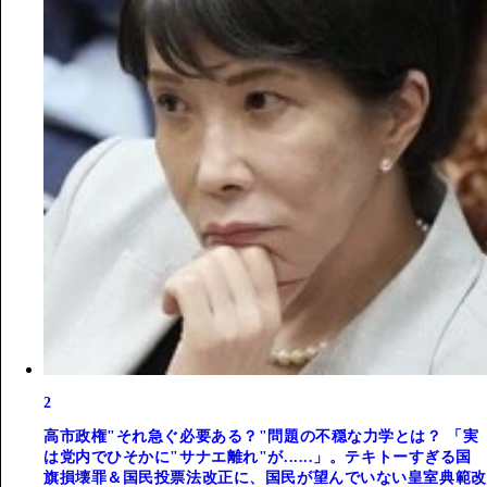
2
高市政権"それ急ぐ必要ある？"問題の不穏な力学とは？ 「実
は党内でひそかに"サナエ離れ"が......」。テキトーすぎる国
旗損壊罪＆国民投票法改正に、国民が望んでいない皇室典範改