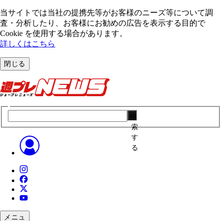
当サイトでは当社の提携先等がお客様のニーズ等について調
査・分析したり、お客様にお勧めの広告を表⽰する⽬的で
Cookie を使⽤する場合があります。
詳しくはこちら
閉じる
検
索
す
る
メニュ