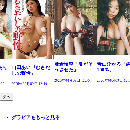
溝端 葵『も
つの、あお
で。』
2026年08月09日 1
麻倉瑞季『夏がそ
青山ひかる『純度
むきだ
うさせた』
100％』
2026年08月09日 12:35
2026年08月09日 12:30
12:40
次へ
グラビアをもっと見る