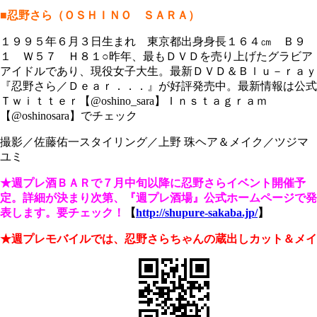
■忍野さら（ＯＳＨＩＮＯ ＳＡＲＡ）
１９９５年６月３日生まれ 東京都出身身長１６４㎝ Ｂ９
１ Ｗ５７ Ｈ８１○昨年、最もＤＶＤを売り上げたグラビア
アイドルであり、現役女子大生。最新ＤＶＤ＆Ｂｌｕ－ｒａｙ
『忍野さら／Ｄｅａｒ．．．』が好評発売中。最新情報は公式
Ｔｗｉｔｔｅｒ【@oshino_sara】Ｉｎｓｔａｇｒａｍ
【@oshinosara】でチェック
撮影／佐藤佑一スタイリング／上野 珠ヘア＆メイク／ツジマ
ユミ
★週プレ酒ＢＡＲで７月中旬以降に忍野さらイベント開催予
定。詳細が決まり次第、『週プレ酒場』公式ホームページで発
表します。要チェック！
【
http://shupure-sakaba.jp/
】
★週プレモバイルでは、忍野さらちゃんの蔵出しカット＆メイ