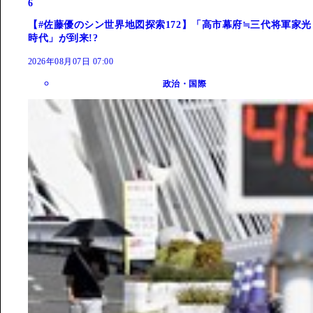
6
【#佐藤優のシン世界地図探索172】「高市幕府≒三代将軍家光
時代」が到来!?
2026年08月07日 07:00
政治・国際