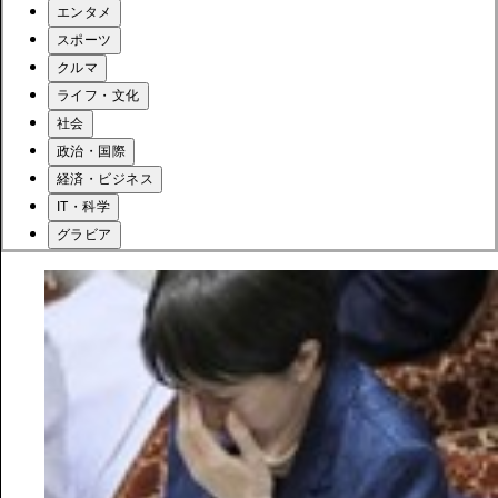
エンタメ
スポーツ
クルマ
ライフ・文化
社会
政治・国際
経済・ビジネス
IT・科学
グラビア