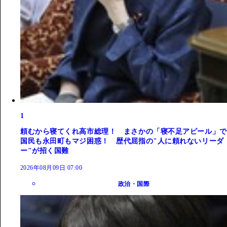
1
頼むから寝てくれ高市総理！ まさかの「寝不足アピール」で
国民も永田町もマジ困惑！ 歴代屈指の"人に頼れないリーダ
ー"が招く国難
2026年08月09日 07:00
政治・国際