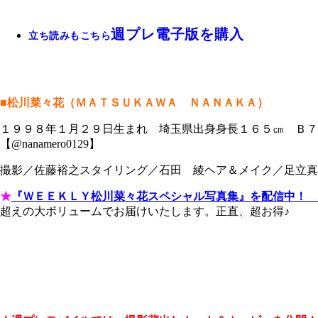
週プレ電子版を購入
立ち読みもこちら
■松川菜々花（ＭＡＴＳＵＫＡＷＡ ＮＡＮＡＫＡ）
１９９８年１月２９日生まれ 埼玉県出身身長１６５㎝ Ｂ７８ 
【@nanamero0129】
撮影／佐藤裕之スタイリング／石田 綾ヘア＆メイク／足立真
★
『ＷＥＥＫＬＹ松川菜々花スペシャル写真集』を配信中！ 
超えの大ボリュームでお届けいたします。正直、超お得♪