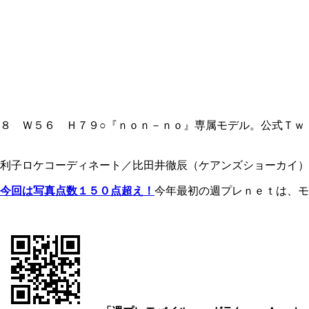
Ｗ５６ Ｈ７９○『ｎｏｎ－ｎｏ』専属モデル。公式Ｔｗｉｔｔｅ
利子ロケコーディネート／比田井徹辰（ケアンズショーカイ）
今回は写真点数１５０点超え！
今年最初の週プレｎｅｔは、モ