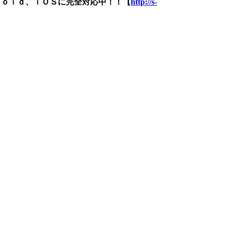
ｒｏｉｄ、ｉＯＳに完全対応中！！【
http://s-