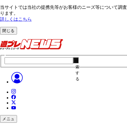
当サイトでは当社の提携先等がお客様のニーズ等について調査・
ります。
詳しくはこちら
閉じる
検
索
す
る
メニュ