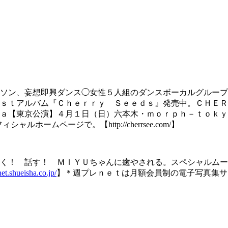
ソン、妄想即興ダンス◯女性５人組のダンスボーカルグループ
ｓｔアルバム『Ｃｈｅｒｒｙ Ｓｅｅｄｓ』発売中。ＣＨＥＲ
ａ【東京公演】４月１日（日）六本木・ｍｏｒｐｈ－ｔｏｋｙ
ホームページで。【http://cherrsee.com/】
く！ 話す！ ＭＩＹＵちゃんに癒やされる。スペシャルムー
net.shueisha.co.jp/
】＊週プレｎｅｔは月額会員制の電子写真集サ