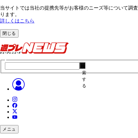
当サイトでは当社の提携先等がお客様のニーズ等について調査・
ります。
詳しくはこちら
閉じる
検
索
す
る
メニュ