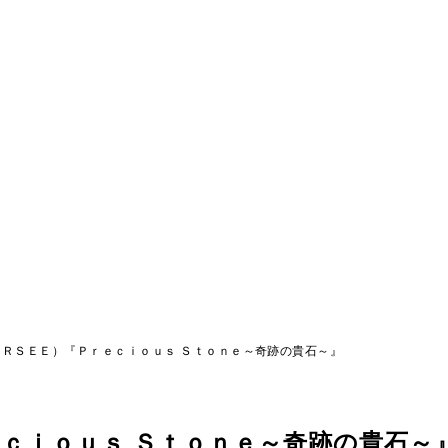
ＲＳＥＥ）『Ｐｒｅｃｉｏｕｓ Ｓｔｏｎｅ～奇跡の貴石～』
ｃｉｏｕｓ Ｓｔｏｎｅ～奇跡の貴石～