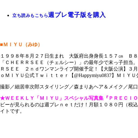
週プレ電子版を購入
立ち読みもこちら
■ＭＩＹＵ（みゆ）
１９９８年８月２７日生まれ 大阪府出身身長１５７㎝ Ｂ８
「ＣＨＥＲＲＳＥＥ（チェルシー）」の最年少で末っ子担当。
ＲＳＥＥ ２ｎｄワンマンライブ開催予定！【大阪公演】３月
ｏＭＩＹＵ公式Ｔｗｉｔｔｅｒ【@Happymiyu0837】ＭＩＹＵ公式Ｉ
撮影／細居幸次郎スタイリング／森まりあヘア＆メイク／尾口
★ＷＥＥＫＬＹ「ＭＩＹＵ」スペシャル写真集『ＰＲＥＣＩＯ
ビーが見られるのは週プレｎｅｔだけ！月額１０８０円（税込
イトです。