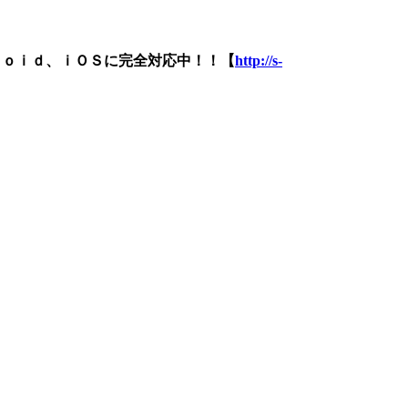
ｒｏｉｄ、ｉＯＳに完全対応中！！【
http://s-