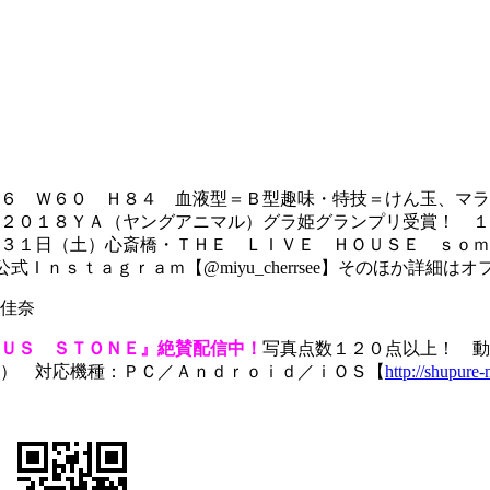
６ Ｗ６０ Ｈ８４ 血液型＝Ｂ型趣味・特技＝けん玉、マラ
２０１８ＹＡ（ヤングアニマル）グラ姫グランプリ受賞！ １
３１日（土）心斎橋・ＴＨＥ ＬＩＶＥ ＨＯＵＳＥ ｓｏｍ
ｎｓｔａｇｒａｍ【@miyu_cherrsee】そのほか詳細はオフィシャル
佳奈
ＵＳ ＳＴＯＮＥ』絶賛配信中！
写真点数１２０点以上！ 動
） 対応機種：ＰＣ／Ａｎｄｒｏｉｄ／ｉＯＳ【
http://shupure-