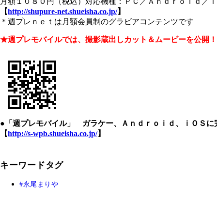
月額１０８０円（税込）対応機種：ＰＣ／Ａｎｄｒｏｉｄ／ｉ
【
http://shupure-net.shueisha.co.jp/
】
＊週プレｎｅｔは月額会員制のグラビアコンテンツです
★週プレモバイルでは、撮影蔵出しカット＆ムービーを公開！
●「週プレモバイル」 ガラケー、Ａｎｄｒｏｉｄ、ｉＯＳに
【
http://s-wpb.shueisha.co.jp/
】
キーワードタグ
永尾まりや