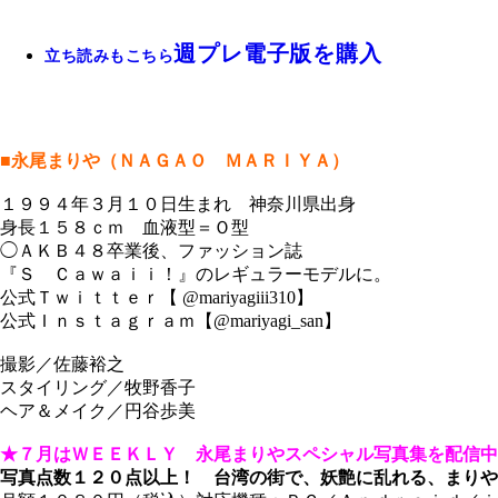
週プレ電子版を購入
立ち読みもこちら
■永尾まりや（ＮＡＧＡＯ ＭＡＲＩＹＡ）
１９９４年３月１０日生まれ 神奈川県出身
身長１５８ｃｍ 血液型＝Ｏ型
◯ＡＫＢ４８卒業後、ファッション誌
『Ｓ Ｃａｗａｉｉ！』のレギュラーモデルに。
公式Ｔｗｉｔｔｅｒ【 @mariyagiii310】
公式Ｉｎｓｔａｇｒａｍ【@mariyagi_san】
撮影／佐藤裕之
スタイリング／牧野香子
ヘア＆メイク／円谷歩美
★７月はＷＥＥＫＬＹ 永尾まりやスペシャル写真集を配信中
写真点数１２０点以上！ 台湾の街で、妖艶に乱れる、まりや