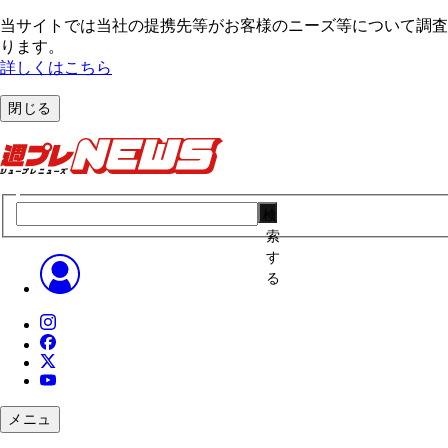
当サイトでは当社の提携先等がお客様のニーズ等について調査・
ります。
詳しくはこちら
閉じる
検
索
す
る
メニュ