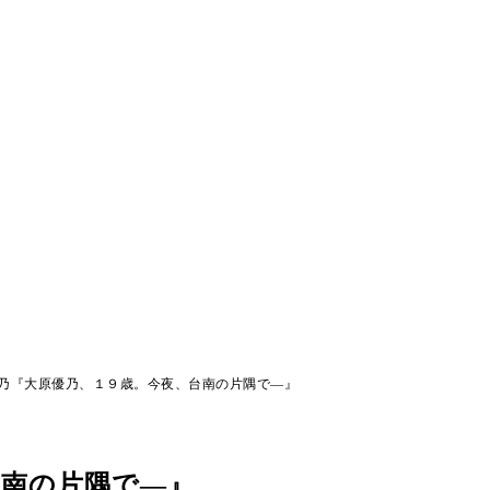
乃『大原優乃、１９歳。今夜、台南の片隅で―』
台南の片隅で―』