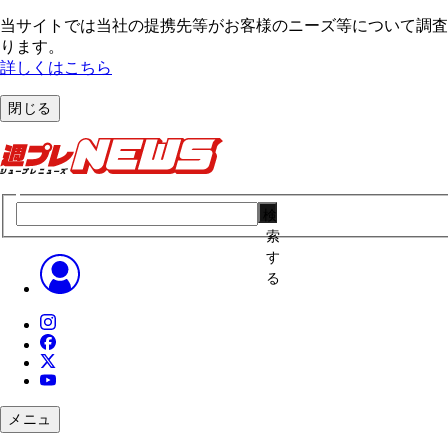
当サイトでは当社の提携先等がお客様のニーズ等について調査・
ります。
詳しくはこちら
閉じる
検
索
す
る
メニュ