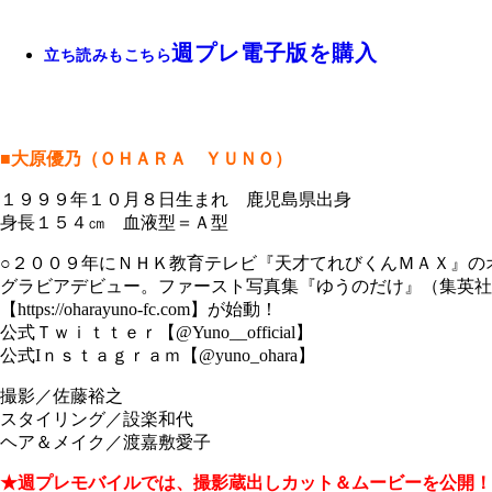
週プレ電子版を購入
立ち読みもこちら
■大原優乃（ＯＨＡＲＡ ＹＵＮＯ）
１９９９年１０月８日生まれ 鹿児島県出身
身長１５４㎝ 血液型＝Ａ型
○２００９年にＮＨＫ教育テレビ『天才てれびくんＭＡＸ』の
グラビアデビュー。ファースト写真集『ゆうのだけ』（集英社
【https://oharayuno-fc.com】が始動！
公式Ｔｗｉｔｔｅｒ【@Yuno__official】
公式Iｎｓｔａｇｒａｍ【@yuno_ohara】
撮影／佐藤裕之
スタイリング／設楽和代
ヘア＆メイク／渡嘉敷愛子
★週プレモバイルでは、撮影蔵出しカット＆ムービーを公開！