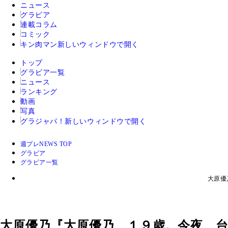
ニュース
グラビア
連載コラム
コミック
キン肉マン
新しいウィンドウで開く
トップ
グラビア一覧
ニュース
ランキング
動画
写真
グラジャパ！
新しいウィンドウで開く
週プレNEWS TOP
グラビア
グラビア一覧
大原優
大原優乃『大原優乃、１９歳。今夜、