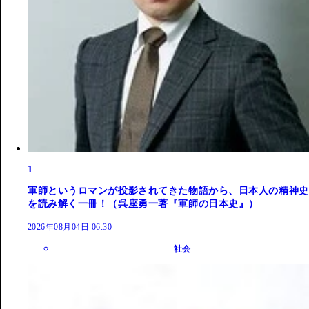
1
軍師というロマンが投影されてきた物語から、日本人の精神史
を読み解く一冊！（呉座勇一著『軍師の日本史』）
2026年08月04日 06:30
社会