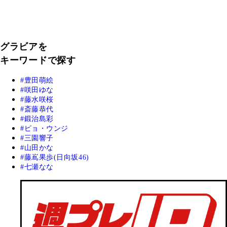
グラビアを
キーワードで探す
豊田萌絵
咲田ゆな
藤水咲桜
斎藤恭代
鍛治島彩
ピョ・ウンジ
三園響子
山田かな
藤嶌果歩(日向坂46)
七瀬なな