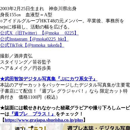
2003年2月25日生まれ 神奈川県出身
身長155㎝ 血液型＝A型
○アイドルグループHKT48の元メンバー。卒業後、事務所を
sejuに移籍し、活動の幅を広げる。
公式X（旧Twitter）【@moka_ _0225】
公式Instagram【@moka0225_hkt】
公式TikTok【@tomoka_takeda】
撮影／酒井貴弘
スタイリング／笹谷監子
ヘア＆メイク／円谷歩美
★武田智加デジタル写真集『ぷにカワ系女子』
本誌のアザーカットをパッケージしたデジタル写真集が主要電
子書店にて配信！『週プレ グラジャパ！』なら 限定カット特
典付き 価格1100円（税込）
★誌面には載せきれなかった秘蔵グラビアや撮り下ろしムービ
ーは
『週プレ プラス！』
をチェック！
【
https://www.grajapa.shueisha.co.jp/plus
】