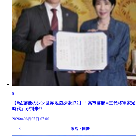
5
【#佐藤優のシン世界地図探索172】「高市幕府≒三代将軍家光
時代」が到来!?
2026年08月07日 07:00
政治・国際