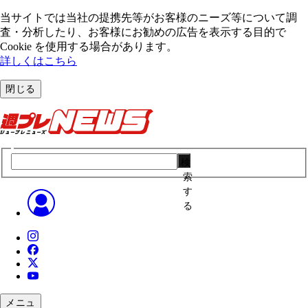
当サイトでは当社の提携先等がお客様のニーズ等について調
査・分析したり、お客様にお勧めの広告を表⽰する⽬的で
Cookie を使⽤する場合があります。
詳しくはこちら
閉じる
検
索
す
る
メニュ