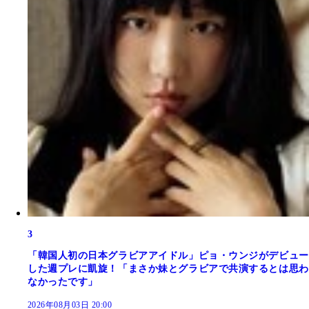
3
「韓国人初の日本グラビアアイドル」ピョ・ウンジがデビュー
した週プレに凱旋！「まさか妹とグラビアで共演するとは思わ
なかったです」
2026年08月03日 20:00