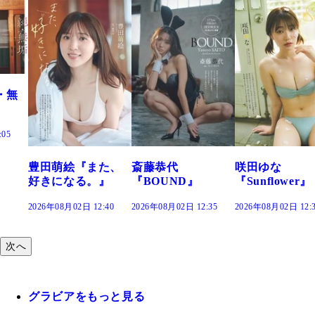
た、
斎藤恭代
咲田ゆな
藤水咲桜『花
』
『BOUND』
『Sunflower』
だまり』
:40
2026年08月02日 12:35
2026年08月02日 12:30
2026年08月02日 12:
次へ
グラビアをもっと見る