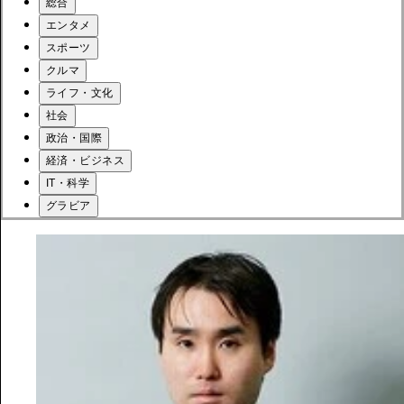
総合
エンタメ
スポーツ
クルマ
ライフ・文化
社会
政治・国際
経済・ビジネス
IT・科学
グラビア