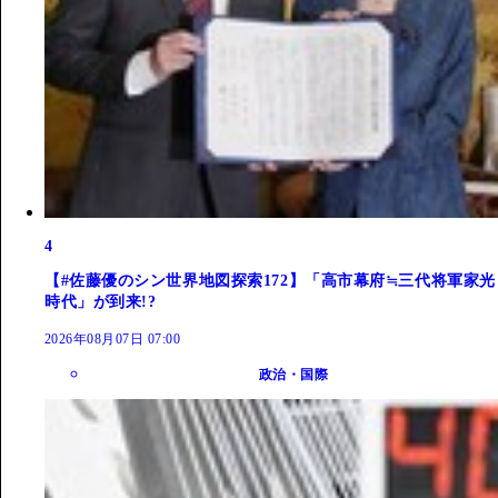
4
【#佐藤優のシン世界地図探索172】「高市幕府≒三代将軍家光
時代」が到来!?
2026年08月07日 07:00
政治・国際