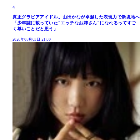
4
真正グラビアアイドル。山田かなが卓越した表現力で新境地へ
「少年誌に載っていた"エッチなお姉さん"になれるってすご
く尊いことだと思う」
2026年08月03日 21:00