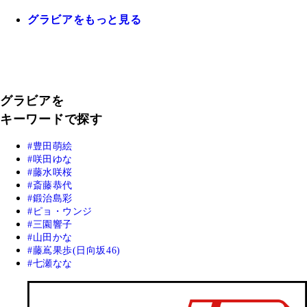
グラビアをもっと見る
グラビアを
キーワードで探す
豊田萌絵
咲田ゆな
藤水咲桜
斎藤恭代
鍛治島彩
ピョ・ウンジ
三園響子
山田かな
藤嶌果歩(日向坂46)
七瀬なな