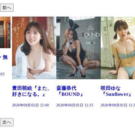
前へ
た、
斎藤恭代
咲田ゆな
藤水咲桜『花
』
『BOUND』
『Sunflower』
だまり』
:40
2026年08月02日 12:35
2026年08月02日 12:30
2026年08月02日 12:
次へ