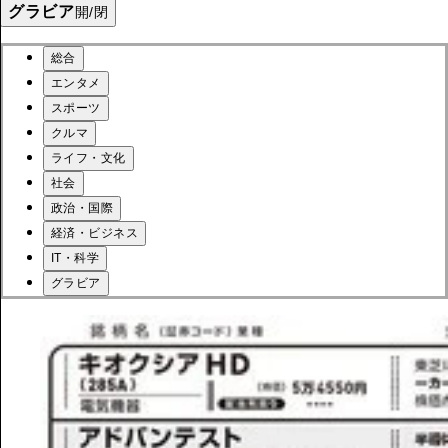
グラビア
開/閉
総合
エンタメ
スポーツ
クルマ
ライフ・文化
社会
政治・国際
経済・ビジネス
IT・科学
グラビア