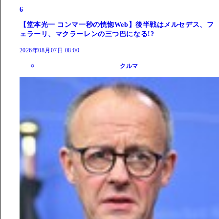
6
【堂本光一 コンマ一秒の恍惚Web】後半戦はメルセデス、フ
ェラーリ、マクラーレンの三つ巴になる!?
2026年08月07日 08:00
クルマ