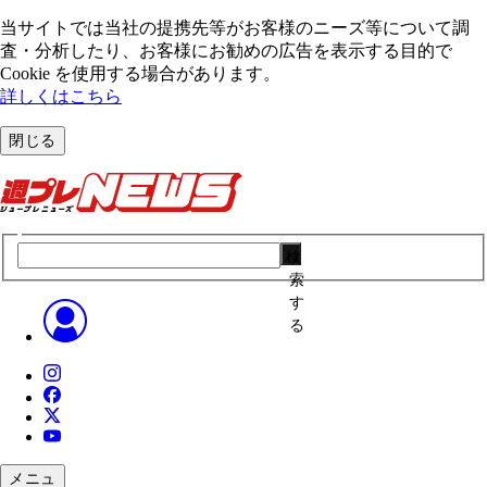
当サイトでは当社の提携先等がお客様のニーズ等について調
査・分析したり、お客様にお勧めの広告を表⽰する⽬的で
Cookie を使⽤する場合があります。
詳しくはこちら
閉じる
検
索
す
る
メニュ