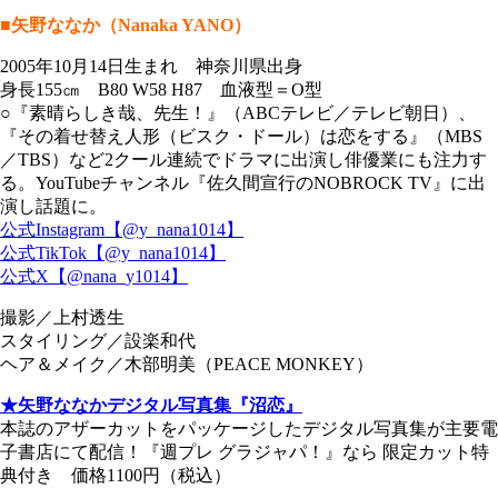
■矢野ななか（Nanaka YANO）
2005年10月14日生まれ 神奈川県出身
身長155㎝ B80 W58 H87 血液型＝O型
○『素晴らしき哉、先生！』（ABCテレビ／テレビ朝日）、
『その着せ替え人形（ビスク・ドール）は恋をする』（MBS
／TBS）など2クール連続でドラマに出演し俳優業にも注力す
る。YouTubeチャンネル『佐久間宣行のNOBROCK TV』に出
演し話題に。
公式Instagram【@y_nana1014】
公式TikTok【@y_nana1014】
公式X【@nana_y1014】
撮影／上村透生
スタイリング／設楽和代
ヘア＆メイク／木部明美（PEACE MONKEY）
★矢野ななかデジタル写真集『沼恋』
本誌のアザーカットをパッケージしたデジタル写真集が主要電
子書店にて配信！『週プレ グラジャパ！』なら 限定カット特
典付き 価格1100円（税込）