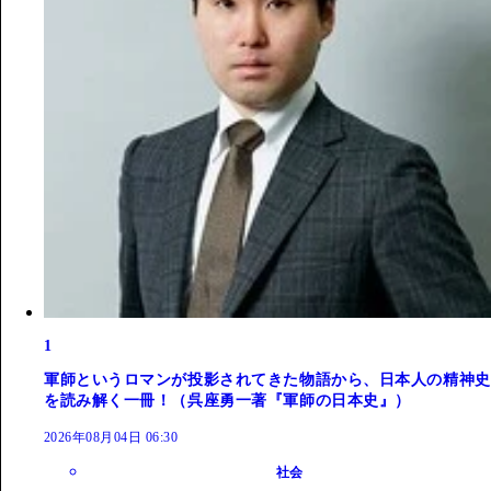
1
軍師というロマンが投影されてきた物語から、日本人の精神史
を読み解く一冊！（呉座勇一著『軍師の日本史』）
2026年08月04日 06:30
社会