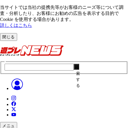
当サイトでは当社の提携先等がお客様のニーズ等について調
査・分析したり、お客様にお勧めの広告を表⽰する⽬的で
Cookie を使⽤する場合があります。
詳しくはこちら
閉じる
検
索
す
る
メニュ