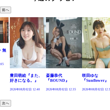
前へ
た、
斎藤恭代
咲田ゆな
藤水咲桜『花
』
『BOUND』
『Sunflower』
だまり』
:40
2026年08月02日 12:35
2026年08月02日 12:30
2026年08月02日 12:
次へ