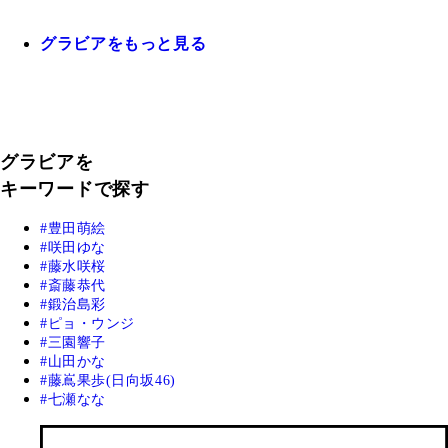
グラビアをもっと見る
グラビアを
キーワードで探す
豊田萌絵
咲田ゆな
藤水咲桜
斎藤恭代
鍛治島彩
ピョ・ウンジ
三園響子
山田かな
藤嶌果歩(日向坂46)
七瀬なな