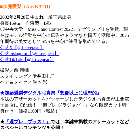
■加藤愛梨（Airi KATO）
2002年2月28日生まれ 埼玉県出身
身長169㎝ 血液型＝B型
◯中央大学「Miss Chuo Contest 2022」でグランプリを受賞。現
在はモデル活動を中心に広告やドラマなど幅広く活躍中。2025
年期待の美女としてSNSを中心に注目を集めている。
公式X【@I_ovepear】
公式Instagram【@I_ovepear】
公式TikTok【@I_ovepear】
撮影／前 康輔
スタイリング／伊井田礼子
ヘア＆メイク／住本 彩
★加藤愛梨デジタル写真集『想像以上に理想的』
本誌のアザーカットをパッケージしたデジタル写真集が主要電
子書店にて配信！ 『週プレ グラジャパ！』なら限定カット特
典付き 価格1100円（税込）
★
『週プレ プラス！』
では、本誌未掲載のアザーカットなど
スペシャルコンテンツを公開！