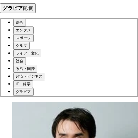
グラビア
開/閉
総合
エンタメ
スポーツ
クルマ
ライフ・文化
社会
政治・国際
経済・ビジネス
IT・科学
グラビア