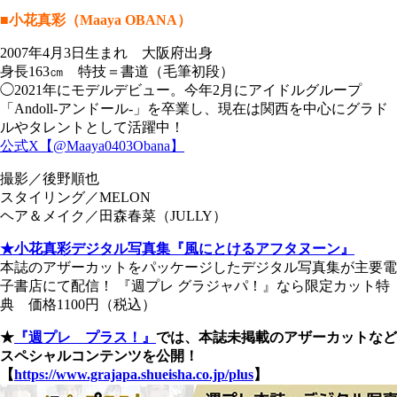
■小花真彩（Maaya OBANA）
2007年4月3日生まれ 大阪府出身
身長163㎝ 特技＝書道（毛筆初段）
◯2021年にモデルデビュー。今年2月にアイドルグループ
「Andoll-アンドール-」を卒業し、現在は関西を中心にグラド
ルやタレントとして活躍中！
公式X【@Maaya0403Obana】
撮影／後野順也
スタイリング／MELON
ヘア＆メイク／田森春菜（JULLY）
★小花真彩デジタル写真集『風にとけるアフタヌーン』
本誌のアザーカットをパッケージしたデジタル写真集が主要電
子書店にて配信！ 『週プレ グラジャパ！』なら限定カット特
典 価格1100円（税込）
★
『週プレ プラス！』
では、本誌未掲載のアザーカットなど
スペシャルコンテンツを公開！
【
https://www.grajapa.shueisha.co.jp/plus
】