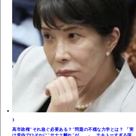
3
高市政権"それ急ぐ必要ある？"問題の不穏な力学とは？ 「実
は党内でひそかに"サナエ離れ"が......」。テキトーすぎる国