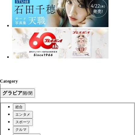
Category
グラビア
開/閉
総合
エンタメ
スポーツ
クルマ