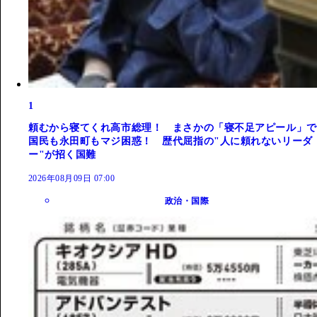
1
頼むから寝てくれ高市総理！ まさかの「寝不足アピール」で
国民も永田町もマジ困惑！ 歴代屈指の"人に頼れないリーダ
ー"が招く国難
2026年08月09日 07:00
政治・国際