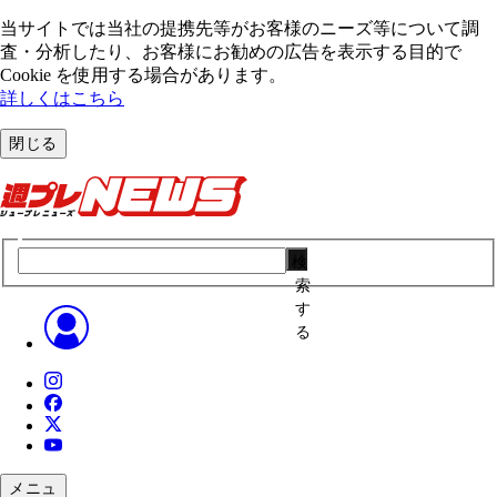
当サイトでは当社の提携先等がお客様のニーズ等について調
査・分析したり、お客様にお勧めの広告を表⽰する⽬的で
Cookie を使⽤する場合があります。
詳しくはこちら
閉じる
検
索
す
る
メニュ