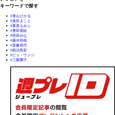
キーワードで探す
青山ひかる
真田まこと
栗原もみじ
豊田萌絵
咲田ゆな
藤水咲桜
斎藤恭代
鍛治島彩
ピョ・ウンジ
三園響子