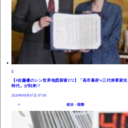
5
【#佐藤優のシン世界地図探索172】「高市幕府≒三代将軍家光
時代」が到来!?
2026年08月07日 07:00
政治・国際