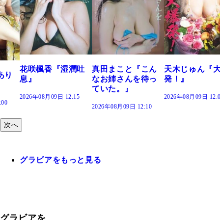
潤吐
真田まこと『こん
天木じゅん『大爆
栗原もみじ『
なお姉さんを待っ
発！』
のままで』
ていた。』
:15
2026年08月09日 12:05
2026年08月09日 12:
2026年08月09日 12:10
次へ
グラビアをもっと見る
グラビアを