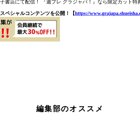
書店にて配信！ 『週プレ グラジャパ！』なら限定カット特典
スペシャルコンテンツを公開！【
https://www.grajapa.shueisha.c
編集部のオススメ