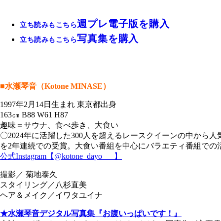
週プレ電子版を購入
立ち読みもこちら
写真集を購入
立ち読みもこちら
■水瀬琴音（Kotone MINASE）
1997年2月14日生まれ 東京都出身
163㎝ B88 W61 H87
趣味＝サウナ、食べ歩き、大食い
〇2024年に活躍した300人を超えるレースクイーンの中から人
を2年連続での受賞。大食い番組を中心にバラエティ番組での
公式Instagram【@kotone_dayo___】
撮影／ 菊地泰久
スタイリング／八杉直美
ヘア＆メイク／イワタユイナ
★水瀬琴音デジタル写真集『お腹いっぱいです！』