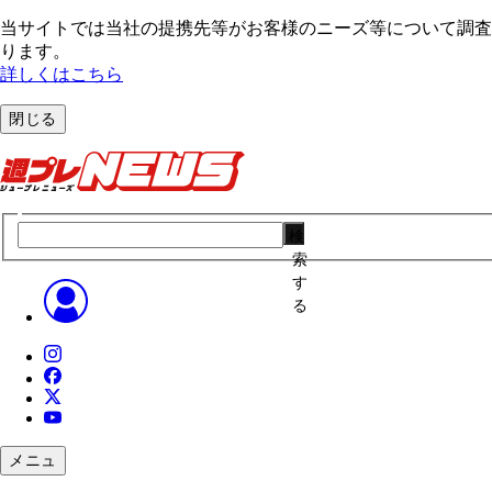
当サイトでは当社の提携先等がお客様のニーズ等について調査・
ります。
詳しくはこちら
閉じる
検
索
す
る
メニュ