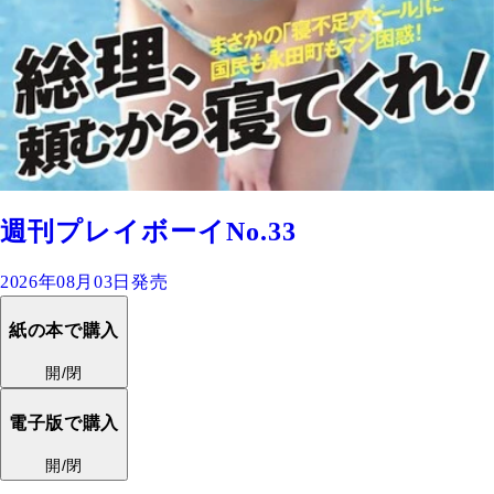
週刊プレイボーイNo.33
2026年08月03日発売
紙の本で購入
開/閉
電子版で購入
開/閉