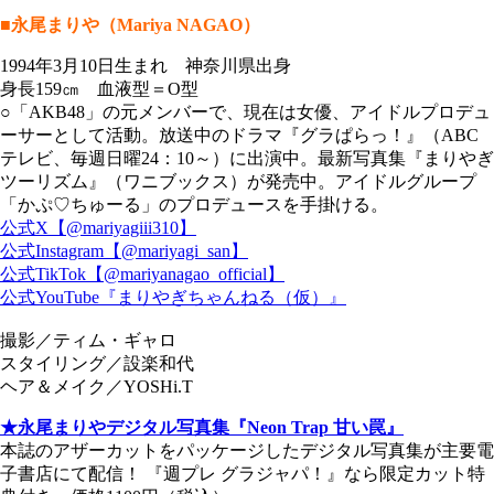
■永尾まりや（Mariya NAGAO）
1994年3月10日生まれ 神奈川県出身
身長159㎝ 血液型＝O型
○「AKB48」の元メンバーで、現在は女優、アイドルプロデュ
ーサーとして活動。放送中のドラマ『グラぱらっ！』（ABC
テレビ、毎週日曜24：10～）に出演中。最新写真集『まりやぎ
ツーリズム』（ワニブックス）が発売中。アイドルグループ
「かぷ♡ちゅーる」のプロデュースを手掛ける。
公式X【@mariyagiii310】
公式Instagram【@mariyagi_san】
公式TikTok【@mariyanagao_official】
公式YouTube『まりやぎちゃんねる（仮）』
撮影／ティム・ギャロ
スタイリング／設楽和代
ヘア＆メイク／YOSHi.T
★永尾まりやデジタル写真集『Neon Trap 甘い罠』
本誌のアザーカットをパッケージしたデジタル写真集が主要電
子書店にて配信！ 『週プレ グラジャパ！』なら限定カット特