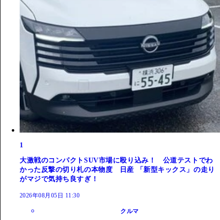
1
大激戦のコンパクトSUV市場に殴り込み！ 公道テストでわ
かった反撃の切り札の本物度 日産 「新型キックス」の走り
がマジで気持ち良すぎ！
2026年08月05日 11:30
クルマ