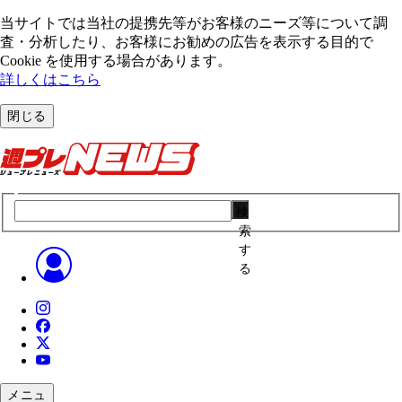
当サイトでは当社の提携先等がお客様のニーズ等について調
査・分析したり、お客様にお勧めの広告を表⽰する⽬的で
Cookie を使⽤する場合があります。
詳しくはこちら
閉じる
検
索
す
る
メニュ