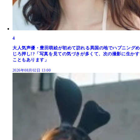
4
大人気声優・豊田萌絵が初めて訪れる異国の地でハプニングめ
じろ押し!?「写真を見ての気づきが多くて、次の撮影に生かす
こともあります」
2026年08月02日 13:00