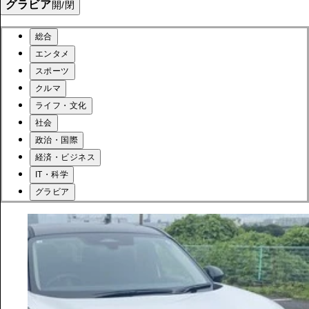
グラビア
開/閉
総合
エンタメ
スポーツ
クルマ
ライフ・文化
社会
政治・国際
経済・ビジネス
IT・科学
グラビア