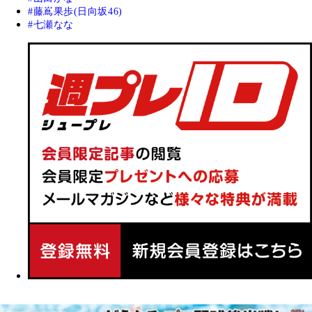
藤嶌果歩(日向坂46)
七瀬なな