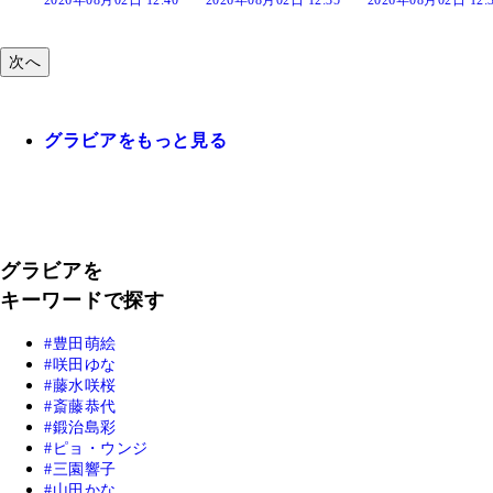
次へ
グラビアをもっと見る
グラビアを
キーワードで探す
豊田萌絵
咲田ゆな
藤水咲桜
斎藤恭代
鍛治島彩
ピョ・ウンジ
三園響子
山田かな