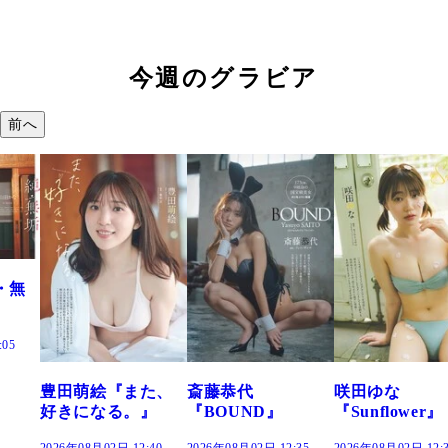
今週のグラビア
前へ
た、
斎藤恭代
咲田ゆな
藤水咲桜『花
』
『BOUND』
『Sunflower』
だまり』
:40
2026年08月02日 12:35
2026年08月02日 12:30
2026年08月02日 12: