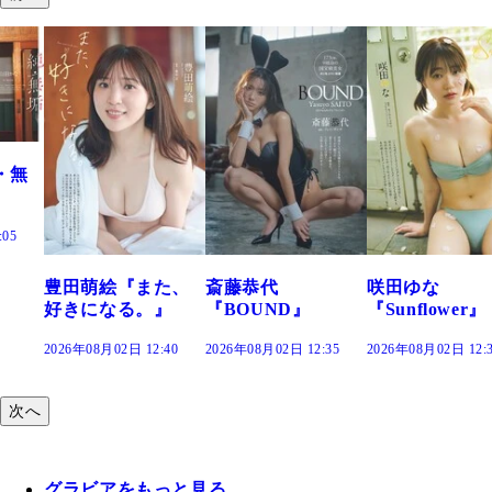
た、
斎藤恭代
咲田ゆな
藤水咲桜『花
』
『BOUND』
『Sunflower』
だまり』
:40
2026年08月02日 12:35
2026年08月02日 12:30
2026年08月02日 12:
次へ
グラビアをもっと見る