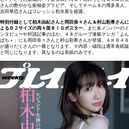
さんの艶やかな振袖姿グラビア。そしてチーム８の博多美人、
吉田華恋さんはフレッシュ初水着を披露。
特別付録として柏木由紀さんと岡田奈々さん＆村山彩希さんに
よるＢ２サイズの両Ａ面ＢＩＧポスター
。また各メンバーのイ
ンタビューや対談記事のほか、４８グループ連載マンガ「よん
ぱち＋」にも岡田奈々さんと村山彩希さんが登場。ＡＫＢ４８
が盛りだくさんの一冊となります。※内容・値段は通常表紙版
と同じになります。異なるのは表紙のみです。