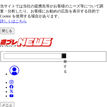
当サイトでは当社の提携先等がお客様のニーズ等について調
査・分析したり、お客様にお勧めの広告を表⽰する⽬的で
Cookie を使⽤する場合があります。
詳しくはこちら
閉じる
検
索
す
る
メニュ