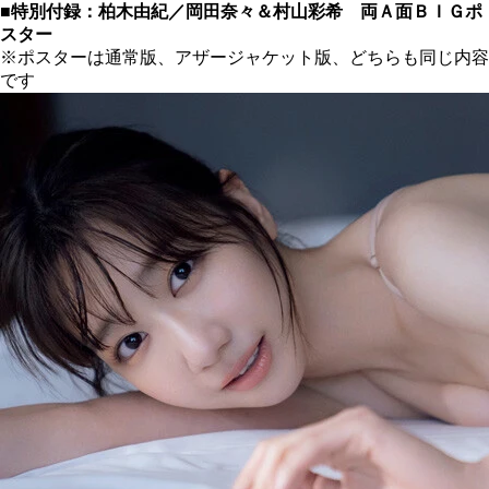
■特別付録：柏木由紀／岡田奈々＆村山彩希 両Ａ面ＢＩＧポ
スター
※ポスターは通常版、アザージャケット版、どちらも同じ内容
です