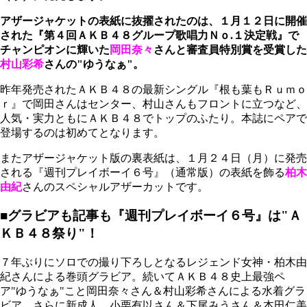
アザージャケットの表紙に抜擢されたのは、１月１２日に開催
された『第４回ＡＫＢ４８グループ歌唱力Ｎｏ.１決定戦』で
チャンピオンに輝いた
岡田奈々
さんと審査員特別賞を受賞した
村山彩希
さんの"ゆうなぁ"。
昨年発売されたＡＫＢ４８の最新シングル『根も葉もＲｕｍｏ
ｒ』で岡田さんはセンター、村山さんもフロントに立つなど、
人気・実力ともにＡＫＢ４８でトップのふたり。本誌にペアで
登場するのは初めてとなります。
またアザージャケット版の裏表紙は、１月２４日（月）に発売
される『週刊プレイボーイ６号』（通常版）の表紙を飾る
柏木
由紀
さんのスペシャルアザーカットです。
■グラビアも記事も『週刊プレイボーイ６号』は"Ａ
ＫＢ４８祭り"！
７年ぶりにソロでの撮り下ろしとなるレジェンド女神・柏木由
紀さんによる巻頭グラビア。続いてＡＫＢ４８史上最強ペ
ア"ゆうなぁ"こと岡田奈々さん＆村山彩希さんによる水着グラ
ビア。さらに新成人、小栗有以さん＆下尾みうさん＆本田仁美