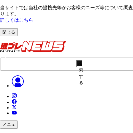
当サイトでは当社の提携先等がお客様のニーズ等について調査・
ります。
詳しくはこちら
閉じる
検
索
す
る
メニュ