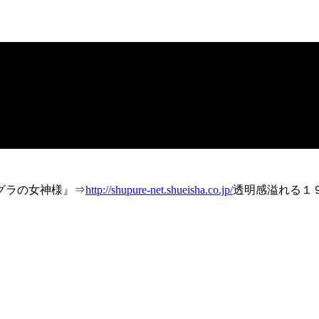
グラの女神様』⇒
http://shupure-net.shueisha.co.jp/
透明感溢れる１