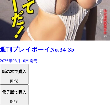
週刊プレイボーイNo.34-35
2026年08月10日発売
紙の本で購入
開/閉
電子版で購入
開/閉