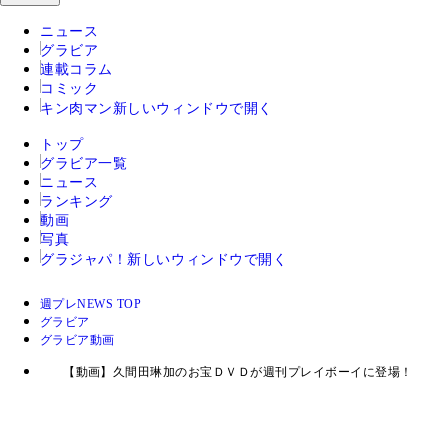
ニュース
グラビア
連載コラム
コミック
キン肉マン
新しいウィンドウで開く
トップ
グラビア一覧
ニュース
ランキング
動画
写真
グラジャパ！
新しいウィンドウで開く
週プレNEWS TOP
グラビア
グラビア動画
【動画】久間田琳加のお宝ＤＶＤが週刊プレイボーイに登場！