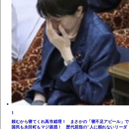
1
頼むから寝てくれ高市総理！ まさかの「寝不足アピール」で
国民も永田町もマジ困惑！ 歴代屈指の"人に頼れないリーダ