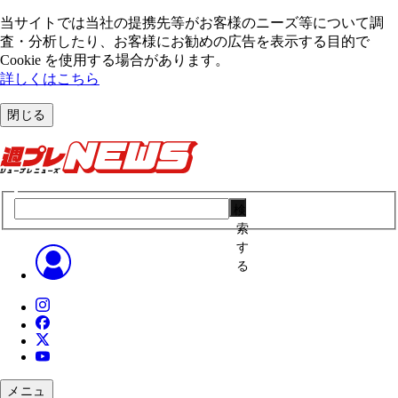
当サイトでは当社の提携先等がお客様のニーズ等について調
査・分析したり、お客様にお勧めの広告を表⽰する⽬的で
Cookie を使⽤する場合があります。
詳しくはこちら
閉じる
検
索
す
る
メニュ