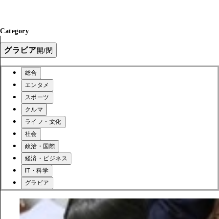
Category
グラビア
開/閉
総合
エンタメ
スポーツ
クルマ
ライフ・文化
社会
政治・国際
経済・ビジネス
IT・科学
グラビア