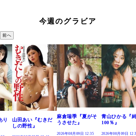
今週のグラビア
前へ
溝端 葵『もう
つの、あおい
で。』
2026年08月09日 12:
麻倉瑞季『夏がそ
青山ひかる『純度
きだ
うさせた』
100％』
2026年08月09日 12:35
2026年08月09日 12:30