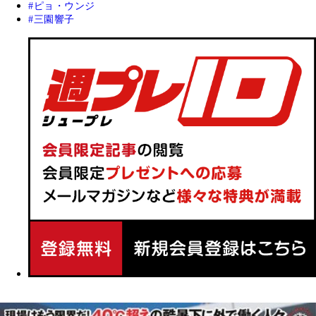
ピョ・ウンジ
三園響子