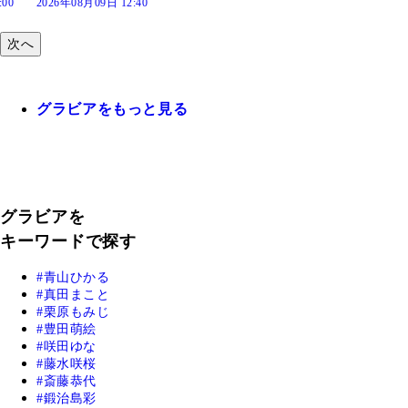
:40
次へ
グラビアをもっと見る
グラビアを
キーワードで探す
青山ひかる
真田まこと
栗原もみじ
豊田萌絵
咲田ゆな
藤水咲桜
斎藤恭代
鍛治島彩