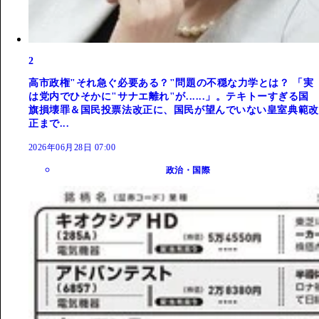
2
高市政権"それ急ぐ必要ある？"問題の不穏な力学とは？ 「実
は党内でひそかに"サナエ離れ"が......」。テキトーすぎる国
旗損壊罪＆国民投票法改正に、国民が望んでいない皇室典範改
正まで...
2026年06月28日 07:00
政治・国際