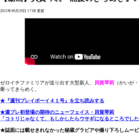
2021年09月29日 17:00 更新
ゼロイチファミリアが送り出す大型新人、
貝賀琴莉
（かいが・
乗ってきらめく。
★『週刊プレイボーイ４１号』を立ち読みする
★週プレ初登場の期待のニューフェイス・貝賀琴莉
「コトリじゃなくて、もしかしたらウサギになるところでした
★誌面には載せきれなかった秘蔵グラビアや撮り下ろしムービ