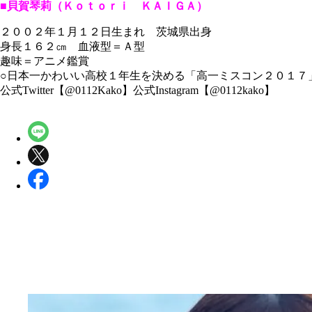
■貝賀琴莉（Ｋｏｔｏｒｉ ＫＡＩＧＡ）
２００２年１月１２日生まれ 茨城県出身
身長１６２㎝ 血液型＝Ａ型
趣味＝アニメ鑑賞
○日本一かわいい高校１年生を決める「高一ミスコン２０１７
公式Twitter【@0112Kako】公式Instagram【@0112kako】