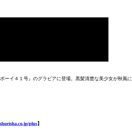
ボーイ４１号』のグラビアに登場。黒髪清楚な美少女が秋風に
shueisha.co.jp/plus
】