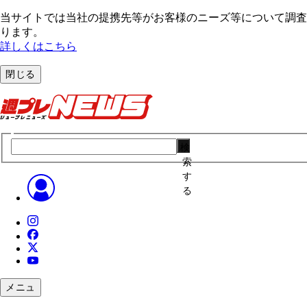
当サイトでは当社の提携先等がお客様のニーズ等について調査・
ります。
詳しくはこちら
閉じる
検
索
す
る
メニュ