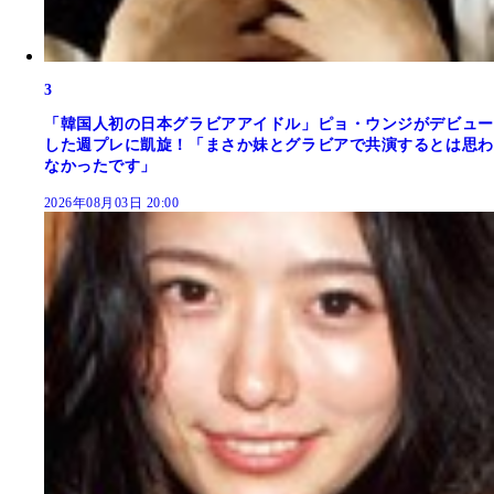
3
「韓国人初の日本グラビアアイドル」ピョ・ウンジがデビュー
した週プレに凱旋！「まさか妹とグラビアで共演するとは思わ
なかったです」
2026年08月03日 20:00