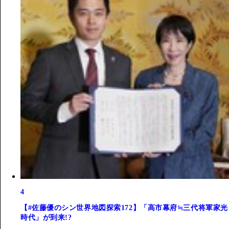
4
【#佐藤優のシン世界地図探索172】「高市幕府≒三代将軍家光
時代」が到来!?