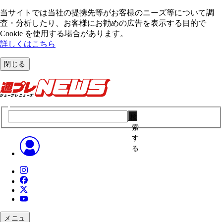
当サイトでは当社の提携先等がお客様のニーズ等について調
査・分析したり、お客様にお勧めの広告を表⽰する⽬的で
Cookie を使⽤する場合があります。
詳しくはこちら
閉じる
検
索
す
る
メニュ