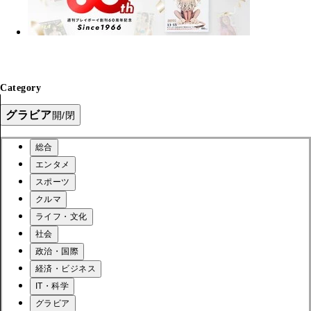
Category
グラビア
開/閉
総合
エンタメ
スポーツ
クルマ
ライフ・文化
社会
政治・国際
経済・ビジネス
IT・科学
グラビア