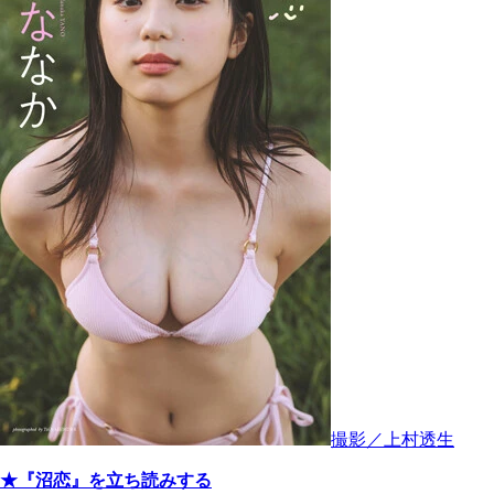
撮影／上村透生
★『沼恋』を立ち読みする