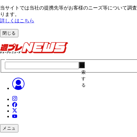
当サイトでは当社の提携先等がお客様のニーズ等について調査・
ります。
詳しくはこちら
閉じる
検
索
す
る
メニュ