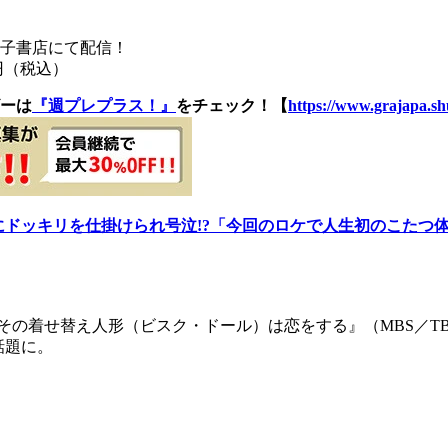
電子書店にて配信！
円（税込）
ーは
『週プレプラス！』
をチェック！【
https://www.grajapa.shu
enにドッキリを仕掛けられ号泣!?「今回のロケで人生初のこたつ
その着せ替え人形（ビスク・ドール）は恋をする』（MBS／T
し話題に。