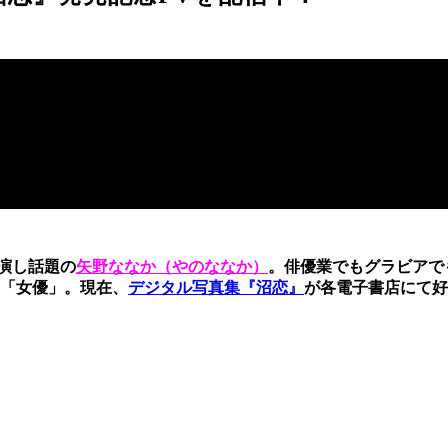
出演し話題の
矢野ななか（やのななか）
。俳優業でもグラビアで
に「女優」。現在、
デジタル写真集『沼恋』
が各電子書店にて好