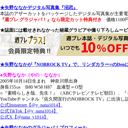
★矢野ななかデジタル写真集『沼恋』
本誌のアザーカットをパッケージしたデジタル写真集が主要
『週プレ グラジャパ！』なら限定カット特典付き
価格1100
★誌面には載せきれなかった秘蔵グラビアや撮り下ろしムービ
★矢野ななかが『NOBROCK TV』で、リンダカラー∞のD
●矢野ななか（やの・ななか）
2005年10月14日生まれ 神奈川県出身
身長155㎝ B80 W58 H87 血液型＝O型
○『素晴らしき哉、先生！』（ABCテレビ／テレビ朝日）、『
YouTubeチャンネル『佐久間宣行のNOBROCK TV』に出演
公式Instagram【@y_nana1014】
公式TikTok【@y_nana1014】
公式X【@nana_y1014】
★矢野ななかのグラジャパ！プロフィール