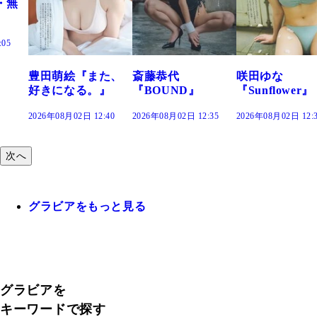
た、
斎藤恭代
咲田ゆな
藤水咲桜『花
』
『BOUND』
『Sunflower』
だまり』
:40
2026年08月02日 12:35
2026年08月02日 12:30
2026年08月02日 12:
次へ
グラビアをもっと見る
グラビアを
キーワードで探す