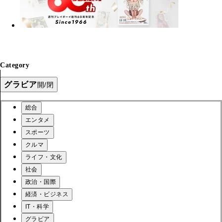
Category
グラビア
開/閉
総合
エンタメ
スポーツ
クルマ
ライフ・文化
社会
政治・国際
経済・ビジネス
IT・科学
グラビア