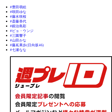
豊田萌絵
咲田ゆな
藤水咲桜
斎藤恭代
鍛治島彩
ピョ・ウンジ
三園響子
山田かな
藤嶌果歩(日向坂46)
七瀬なな