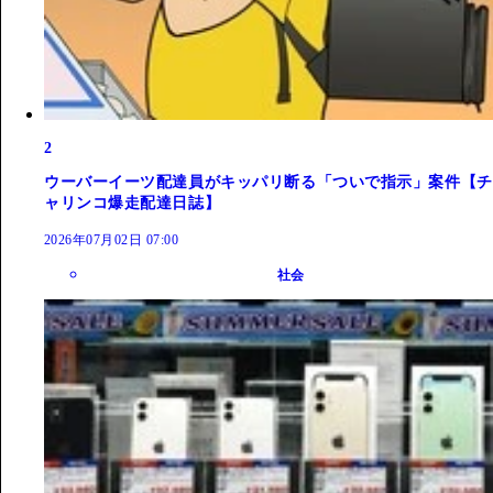
2
ウーバーイーツ配達員がキッパリ断る「ついで指示」案件【チ
ャリンコ爆走配達日誌】
2026年07月02日 07:00
社会