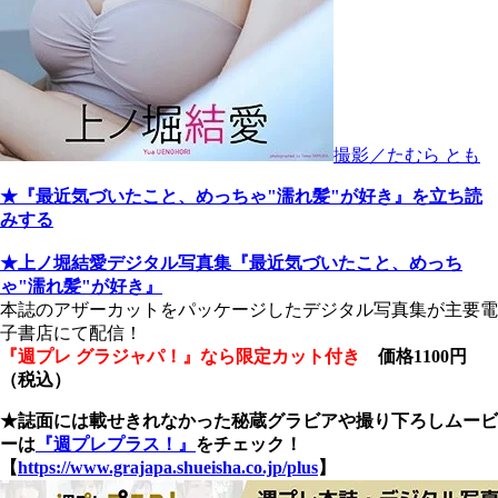
撮影／たむら とも
★『最近気づいたこと、めっちゃ"濡れ髪"が好き』を立ち読
みする
★上ノ堀結愛デジタル写真集『最近気づいたこと、めっち
ゃ"濡れ髪"が好き』
本誌のアザーカットをパッケージしたデジタル写真集が主要電
子書店にて配信！
『週プレ グラジャパ！』なら限定カット付き
価格1100円
（税込）
★誌面には載せきれなかった秘蔵グラビアや撮り下ろしムービ
ーは
『週プレプラス！』
をチェック！
【
https://www.grajapa.shueisha.co.jp/plus
】