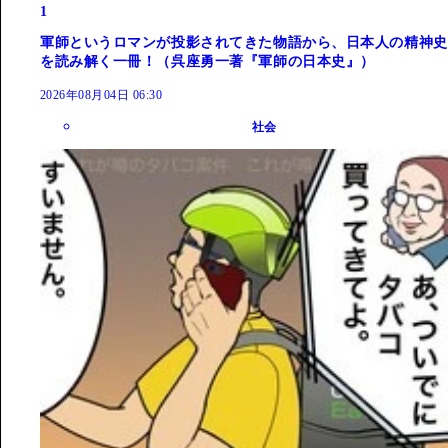
1
軍師というロマンが投影されてきた物語から、日本人の精神史
を読み解く一冊！（呉座勇一著『軍師の日本史』）
2026年08月04日 06:30
社会