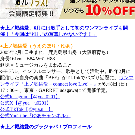
★上ノ堀結愛、6月には歌手として初のワンマンライブも開
催！「今回は"推し"の写真しかないです！」
●上ノ堀結愛（うえのほり・ゆあ）
2005年2月1日生まれ 鹿児島県出身（大阪府育ち）
身長161㎝ B84 W61 H88
趣味＝ミュージカルをまねること
○モデル、インフルエンサー、歌手として活動中。昨年2月に
配信した自身の楽曲『BFF』がTikTokでバズり話題に。
ワンマ
ンライブ『上ノ堀結愛－connect love Live!－』
が6月8日 (日）
17：30～、東京・GARRET udagawaにて開催予定。
公式Instagram【@yua.0201】
公式X【@yua__u0201】
公式TikTok【@yua.u__】
公式YouTube『ゆあチャンネル』
★上ノ堀結愛のグラジャパ！プロフィール