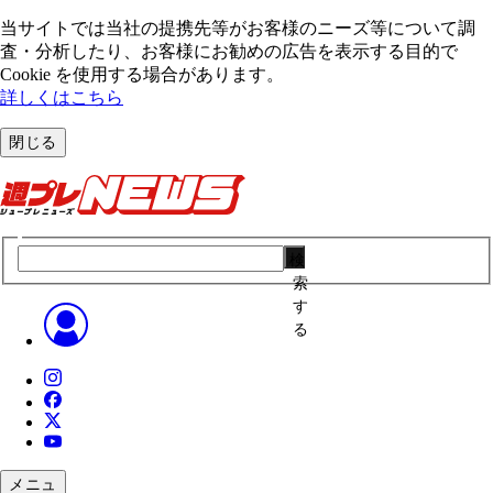
当サイトでは当社の提携先等がお客様のニーズ等について調
査・分析したり、お客様にお勧めの広告を表⽰する⽬的で
Cookie を使⽤する場合があります。
詳しくはこちら
閉じる
検
索
す
る
メニュ