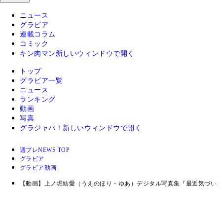
ニュース
グラビア
連載コラム
コミック
キン肉マン
新しいウィンドウで開く
トップ
グラビア一覧
ニュース
ランキング
動画
写真
グラジャパ！
新しいウィンドウで開く
週プレNEWS TOP
グラビア
グラビア動画
【動画】上ノ堀結愛（うえのほり・ゆあ）デジタル写真集『最近気づいた