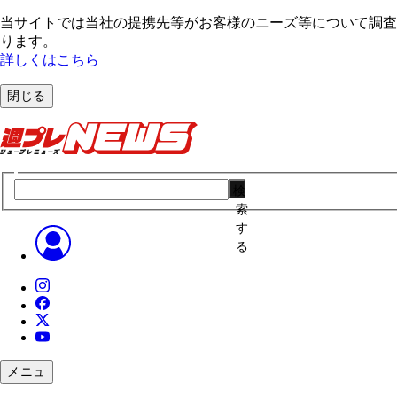
当サイトでは当社の提携先等がお客様のニーズ等について調査・
ります。
詳しくはこちら
閉じる
検
索
す
る
メニュ