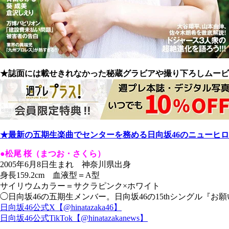
★誌面には載せきれなかった秘蔵グラビアや撮り下ろしムービ
★最新の五期生楽曲でセンターを務める日向坂46のニューヒ
●松尾 桜（まつお・さくら）
2005年6月8日生まれ 神奈川県出身
身長159.2cm 血液型＝A型
サイリウムカラー＝サクラピンク×ホワイト
◯日向坂46の五期生メンバー。日向坂46の15thシングル『
日向坂46公式X【@hinatazaka46】
日向坂46公式TikTok【@hinatazakanews】