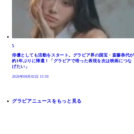
5
俳優としても活動をスタート。グラビア界の国宝・斎藤恭代が
約1年ぶりに帰還！「グラビアで培った表現を次は映画につな
げたい」
2026年08月02日 13:30
グラビアニュースをもっと見る