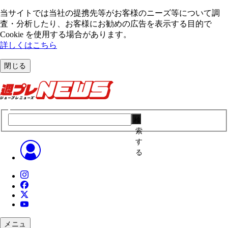
当サイトでは当社の提携先等がお客様のニーズ等について調
査・分析したり、お客様にお勧めの広告を表⽰する⽬的で
Cookie を使⽤する場合があります。
詳しくはこちら
閉じる
検
索
す
る
メニュ