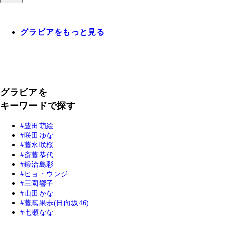
グラビアをもっと見る
グラビアを
キーワードで探す
豊田萌絵
咲田ゆな
藤水咲桜
斎藤恭代
鍛治島彩
ピョ・ウンジ
三園響子
山田かな
藤嶌果歩(日向坂46)
七瀬なな