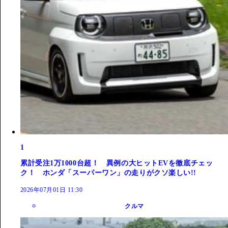
1
累計受注1万1000台超！ 異例の大ヒットEVを徹底チェッ
ク！ ホンダ「スーパーワン」の走りがクソ楽しい!!
2026年07月01日 11:30
クルマ