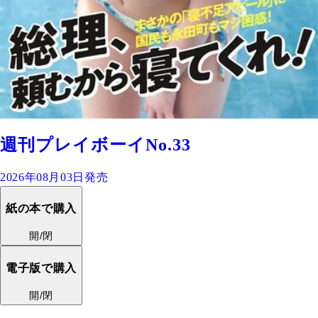
週刊プレイボーイNo.33
2026年08月03日発売
紙の本で購入
開/閉
電子版で購入
開/閉