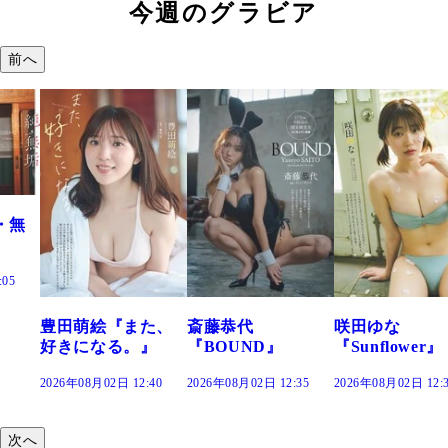
今週のグラビア
前へ
た、
斎藤恭代
咲田ゆな
藤水咲桜『花
』
『BOUND』
『Sunflower』
だまり』
:40
2026年08月02日 12:35
2026年08月02日 12:30
2026年08月02日 12:
次へ