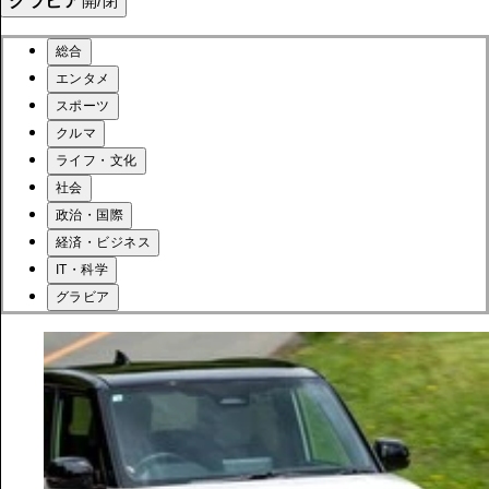
グラビア
開/閉
総合
エンタメ
スポーツ
クルマ
ライフ・文化
社会
政治・国際
経済・ビジネス
IT・科学
グラビア