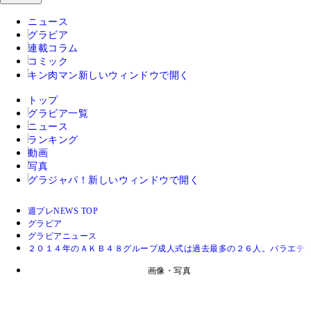
ニュース
グラビア
連載コラム
コミック
キン肉マン
新しいウィンドウで開く
トップ
グラビア一覧
ニュース
ランキング
動画
写真
グラジャパ！
新しいウィンドウで開く
週プレNEWS TOP
グラビア
グラビアニュース
２０１４年のＡＫＢ４８グループ成人式は過去最多の２６人。バラエテ
画像・写真