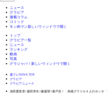
ニュース
グラビア
連載コラム
コミック
キン肉マン
新しいウィンドウで開く
トップ
グラビア一覧
ニュース
ランキング
動画
写真
グラジャパ！
新しいウィンドウで開く
週プレNEWS TOP
グラビア
グラビアニュース
池田愛恵里×森田芽生×藤森望×瀬戸花！ 肉感グラドル４人のホンネ「