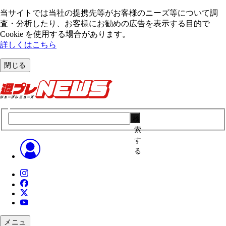
当サイトでは当社の提携先等がお客様のニーズ等について調
査・分析したり、お客様にお勧めの広告を表⽰する⽬的で
Cookie を使⽤する場合があります。
詳しくはこちら
閉じる
検
索
す
る
メニュ