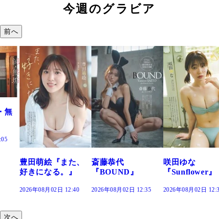
今週のグラビア
前へ
萌絵『また、
斎藤恭代
咲田ゆな
藤水
になる。』
『BOUND』
『Sunflower』
だま
年08月02日 12:40
2026年08月02日 12:35
2026年08月02日 12:30
2026年
次へ