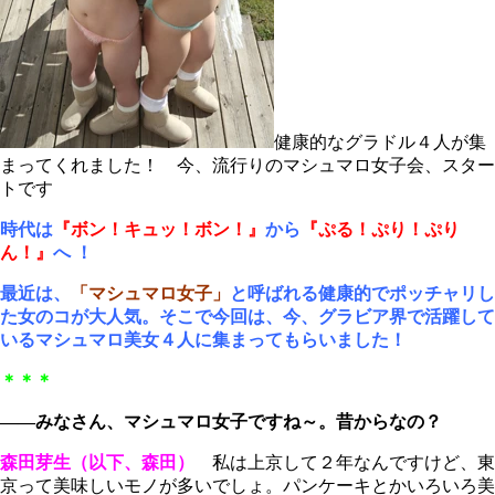
健康的なグラドル４人が集
まってくれました！ 今、流行りのマシュマロ女子会、スター
トです
時代は
『ボン！キュッ！ボン！』
から
『ぷる！ぷり！ぷり
ん！』
へ ！
最近は、
「マシュマロ女子」
と呼ばれる健康的でポッチャリし
た女のコが大人気。そこで今回は、今、グラビア界で活躍して
いるマシュマロ美女４人に集まってもらいました！
＊＊＊
――みなさん、マシュマロ女子ですね～。昔からなの？
森田芽生（以下、森田）
私は上京して２年なんですけど、東
京って美味しいモノが多いでしょ。パンケーキとかいろいろ美