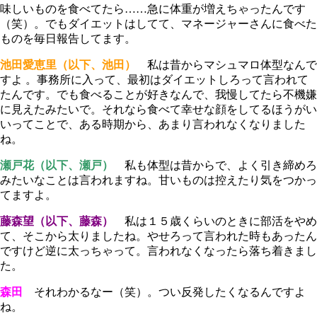
味しいものを食べてたら……急に体重が増えちゃったんです
（笑）。でもダイエットはしてて、マネージャーさんに食べた
ものを毎日報告してます。
池田愛恵里（以下、池田）
私は昔からマシュマロ体型なんで
すよ 。事務所に入って、最初はダイエットしろって言われて
たんです。でも食べることが好きなんで、我慢してたら不機嫌
に見えたみたいで。それなら食べて幸せな顔をしてるほうがい
いってことで、ある時期から、あまり言われなくなりました
ね。
瀬戸花（以下、瀬戸）
私も体型は昔からで、よく引き締めろ
みたいなことは言われますね。甘いものは控えたり気をつかっ
てますよ。
藤森望（以下、藤森）
私は１５歳くらいのときに部活をやめ
て、そこから太りましたね。やせろって言われた時もあったん
ですけど逆に太っちゃって。言われなくなったら落ち着きまし
た。
森田
それわかるなー（笑）。つい反発したくなるんですよ
ね。