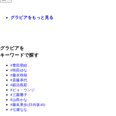
グラビアをもっと見る
グラビアを
キーワードで探す
豊田萌絵
咲田ゆな
藤水咲桜
斎藤恭代
鍛治島彩
ピョ・ウンジ
三園響子
山田かな
藤嶌果歩(日向坂46)
七瀬なな