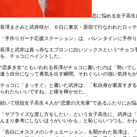
恋に悩める女子高生
長澤まさみと武井咲が、６日に東京・原宿で行なわれたロッテ
「手作りガーナ応援ステーション」は、バレンタインに手作り
長澤と武井は真っ赤なエプロンに白いソックスという“チョコ
を、チョコにペイントした。
“恋多き女”ともいわれる長澤がチョコに書いたのは「勢いで
違う自分になって勇気を出す瞬間。それぐらいの強い気持ちが
チョコに「まっすぐ」と書いた武井は、「私自身が素直すぎる
られたらいいですね」と瞳を輝かせた。
続いて現役女子高生４人が“恋愛の大先輩”であるふたりにお
「サプライズな渡し方をしたい」という女子高生に、武井は「
んまり参考にしないほうがいいかも」と恥じらいつつも、かわ
「告白にオススメのシチュエーション」を聞かれた長澤は、「