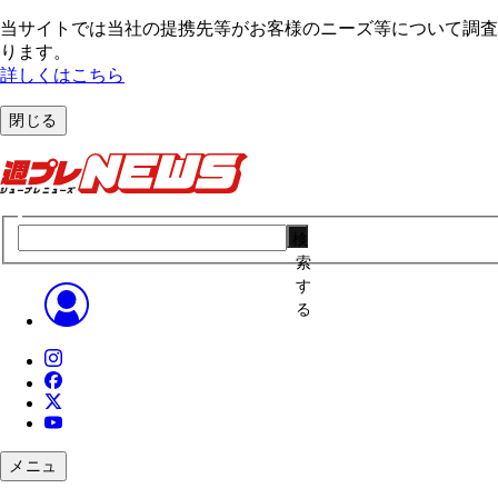
当サイトでは当社の提携先等がお客様のニーズ等について調査・
ります。
詳しくはこちら
閉じる
検
索
す
る
メニュ