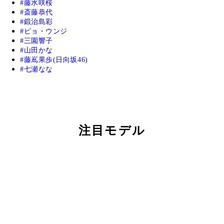
藤水咲桜
斎藤恭代
鍛治島彩
ピョ・ウンジ
三園響子
山田かな
藤嶌果歩(日向坂46)
七瀬なな
注目モデル