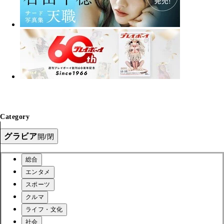
Category
グラビア
開/閉
総合
エンタメ
スポーツ
クルマ
ライフ・文化
社会