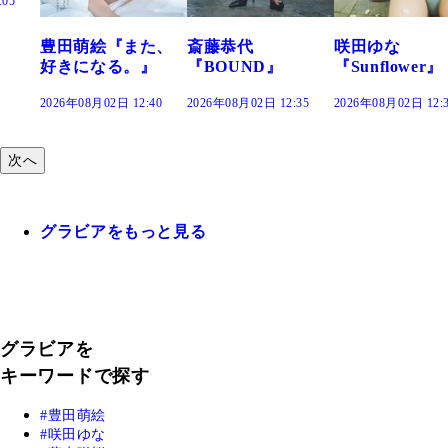
た、
斎藤恭代
咲田ゆな
藤水咲桜『花
』
『BOUND』
『Sunflower』
だまり』
:40
2026年08月02日 12:35
2026年08月02日 12:30
2026年08月02日 12:
次へ
グラビアをもっと見る
グラビアを
キーワードで探す
豊田萌絵
咲田ゆな