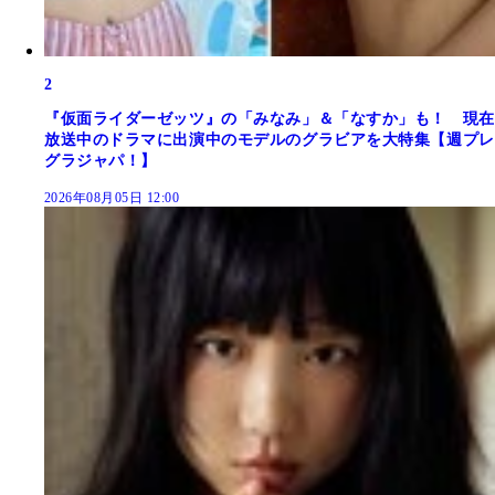
2
『仮面ライダーゼッツ』の「みなみ」＆「なすか」も！ 現在
放送中のドラマに出演中のモデルのグラビアを大特集【週プレ
グラジャパ！】
2026年08月05日 12:00