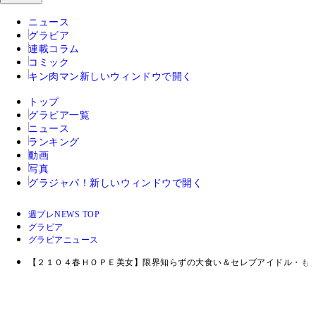
ニュース
グラビア
連載コラム
コミック
キン肉マン
新しいウィンドウで開く
トップ
グラビア一覧
ニュース
ランキング
動画
写真
グラジャパ！
新しいウィンドウで開く
週プレNEWS TOP
グラビア
グラビアニュース
【２１０４春ＨＯＰＥ美女】限界知らずの大食い＆セレブアイドル・も