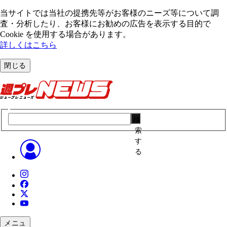
当サイトでは当社の提携先等がお客様のニーズ等について調
査・分析したり、お客様にお勧めの広告を表⽰する⽬的で
Cookie を使⽤する場合があります。
詳しくはこちら
閉じる
検
索
す
る
メニュ