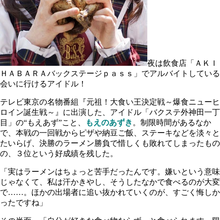
夜は飲食店「ＡＫＩ
ＨＡＢＡＲＡバックステージｐａｓｓ」でアルバイトしている
会いに行けるアイドル！
テレビ東京の名物番組『元祖！大食い王決定戦～爆食ニューヒ
ロイン誕生戦～』に出演した、アイドル「バクステ外神田一丁
目」の“もえあず”こと、
もえのあずき
。制限時間があるなか
で、本戦の一回戦からピザや納豆ご飯、ステーキなどを淡々と
たいらげ、決勝のラーメン勝負で惜しくも敗れてしまったもの
の、３位という好成績を残した。
「実はラーメンはちょっと苦手だったんです。嫌いという意味
じゃなくて、私は汗かきやし、そうしたなかで食べるのが大変
で……。ほかの出場者に追い抜かれていくのが、すごく悔しか
ったですね」