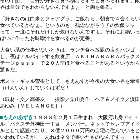
その半面、「自分が好きな食べ物ならずっと食べられます。限
界は自分でもわからないんですよぉ」と胸を張る。
「好きなのは白米とフォアグラ。ご飯なら、朝食で４合くらい
食べているかなぁ。というのも、残念ながらウチの炊飯ジャー
って、一度にそれだけしか炊けないんですよ。それにお鍋いっ
ぱいに作ったお味噌汁を食べるのが定番」
大食い系の仕事がないときは、ランチ食べ放題の店をハシゴ
し、夜はアルバイトする飲食店「ＡＫＩＨＡＢＡＲＡバックス
テージｐａｓｓ」で２０人前ほど食べることがあるというから
驚きだ。
ポスト・ギャル曽根として、もえあずが今後の大食い界を牽引
（けんいん）していくはずだ！
（取材・文／高篠友一 撮影／栗山秀作 ヘア＆メイク／浜田
あゆみ［ＭＥＬＡＮＧＥ］）
■もえのあずき
１９８８年２月１日生まれ 大阪府出身アイド
ル「バクステ外神田一丁目」メンバー。ネットでセレブアイド
ルとして話題になり、８億２０００万円の自宅に住んでいると
いわれているが、「あれはネタで書いたものなんですぅ」（も