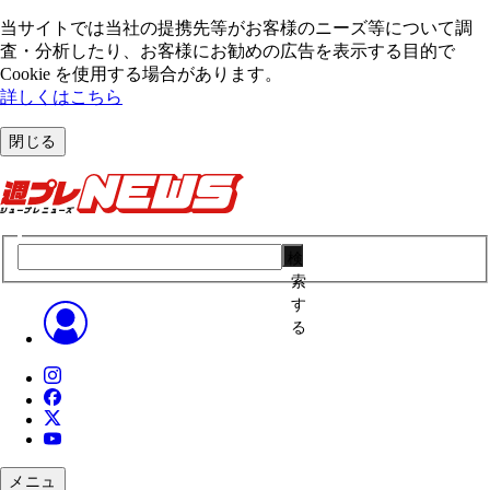
当サイトでは当社の提携先等がお客様のニーズ等について調
査・分析したり、お客様にお勧めの広告を表⽰する⽬的で
Cookie を使⽤する場合があります。
詳しくはこちら
閉じる
検
索
す
る
メニュ