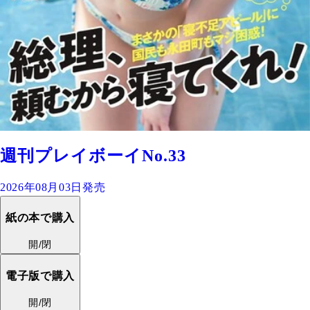
週刊プレイボーイNo.33
2026年08月03日発売
紙の本で購入
開/閉
電子版で購入
開/閉