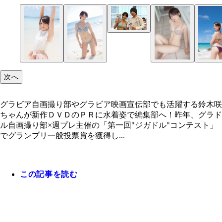
キュートでセクシーだが、趣味はサバゲー！
新作ＤＶＤを片手に、水着姿で貝山弘一編集長に会
来てくれた鈴木咲ちゃん
次へ
グラビア自画撮り部やグラビア映画宣伝部でも活躍する鈴木咲
ちゃんが新作ＤＶＤのＰＲに水着姿で編集部へ！昨年、グラド
ル自画撮り部×週プレ主催の「第一回"ジガドル"コンテスト」
でグランプリ一般投票賞を獲得し...
この記事を読む
グラビア自画撮り部やグラビア映画宣伝部でも活躍
大人っぽい雰囲気の咲ちゃんのお気に入りの一枚
ベージュの下着姿で、一瞬、ハダカに見えちゃいま
澄んだ海に、青い空！ すがすがしい一枚だが実際
澄んだ海に、青い空！ すがすがしい一枚だが実際
ベージュの下着姿で、一瞬、ハダカに見えちゃいま
大人っぽい雰囲気の咲ちゃん。本人のお気に入りの