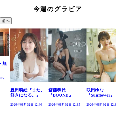
今週のグラビア
前へ
た、
斎藤恭代
咲田ゆな
藤水咲桜『花
』
『BOUND』
『Sunflower』
だまり』
:40
2026年08月02日 12:35
2026年08月02日 12:30
2026年08月02日 12: