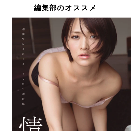
鈴木咲ちゃんが新作ＤＶＤのＰＲに水着姿で編集部
ね！
熱で汗が止まらなかったとか。
熱で汗が止まらなかったとか。
ね！
枚。
編集部のオススメ