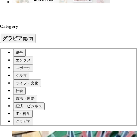
Category
グラビア
開/閉
総合
エンタメ
スポーツ
クルマ
ライフ・文化
社会
政治・国際
経済・ビジネス
IT・科学
グラビア