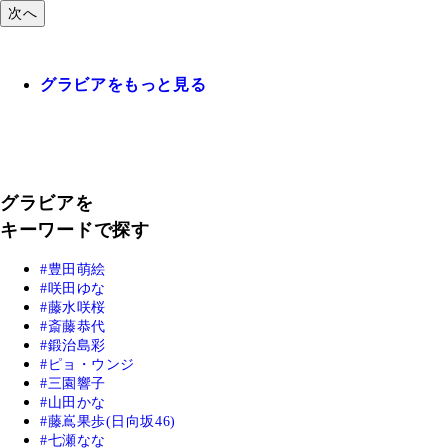
次へ
グラビアをもっと見る
グラビアを
キーワードで探す
豊田萌絵
咲田ゆな
藤水咲桜
斎藤恭代
鍛治島彩
ピョ・ウンジ
三園響子
山田かな
藤嶌果歩(日向坂46)
七瀬なな