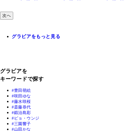
次へ
グラビアをもっと見る
グラビアを
キーワードで探す
豊田萌絵
咲田ゆな
藤水咲桜
斎藤恭代
鍛治島彩
ピョ・ウンジ
三園響子
山田かな