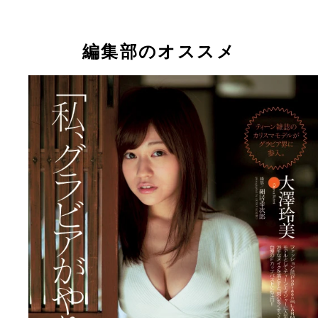
モデルでありながら、日テレジェニック２０１５に
（Ｃ）イーネット・フロンティア
（Ｃ）イーネット・フロンティア
れた大澤玲美ちゃん
編集部のオススメ