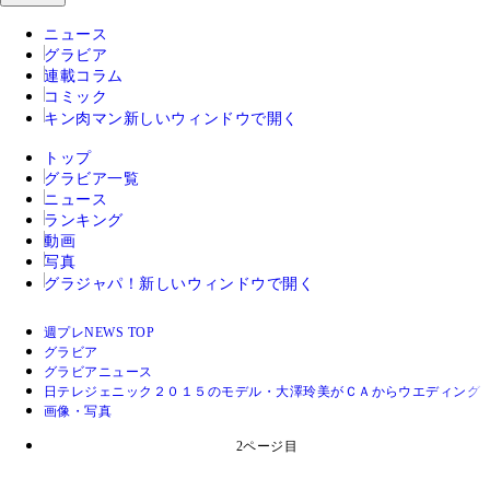
ニュース
グラビア
連載コラム
コミック
キン肉マン
新しいウィンドウで開く
トップ
グラビア一覧
ニュース
ランキング
動画
写真
グラジャパ！
新しいウィンドウで開く
週プレNEWS TOP
グラビア
グラビアニュース
日テレジェニック２０１５のモデル・大澤玲美がＣＡからウエディング
画像・写真
2ページ目