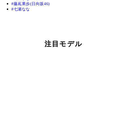
藤嶌果歩(日向坂46)
七瀬なな
注目モデル