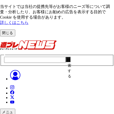
当サイトでは当社の提携先等がお客様のニーズ等について調
査・分析したり、お客様にお勧めの広告を表⽰する⽬的で
Cookie を使⽤する場合があります。
詳しくはこちら
閉じる
検
索
す
る
メニュ