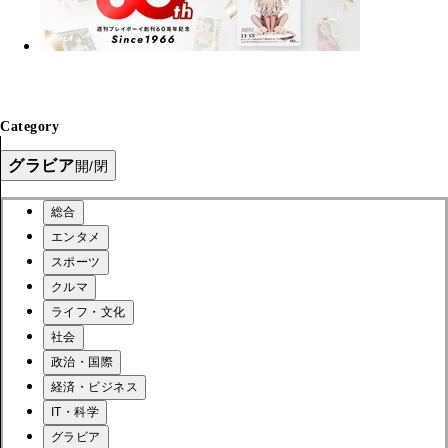
Category
グラビア
開/閉
総合
エンタメ
スポーツ
クルマ
ライフ・文化
社会
政治・国際
経済・ビジネス
IT・科学
グラビア