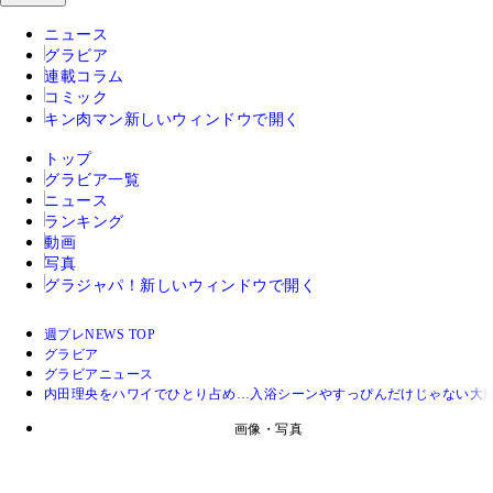
ニュース
グラビア
連載コラム
コミック
キン肉マン
新しいウィンドウで開く
トップ
グラビア一覧
ニュース
ランキング
動画
写真
グラジャパ！
新しいウィンドウで開く
週プレNEWS TOP
グラビア
グラビアニュース
内田理央をハワイでひとり占め…入浴シーンやすっぴんだけじゃない大
画像・写真