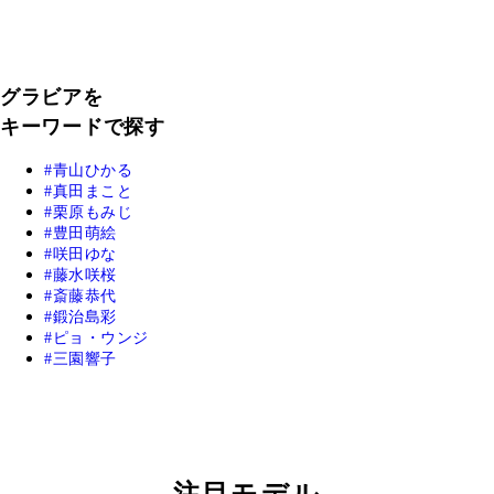
グラビアを
キーワードで探す
青山ひかる
真田まこと
栗原もみじ
豊田萌絵
咲田ゆな
藤水咲桜
斎藤恭代
鍛治島彩
ピョ・ウンジ
三園響子