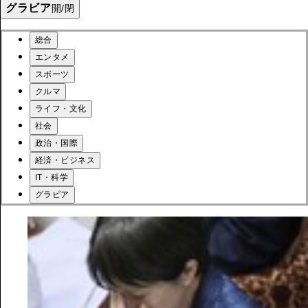
グラビア
開/閉
総合
エンタメ
スポーツ
クルマ
ライフ・文化
社会
政治・国際
経済・ビジネス
IT・科学
グラビア