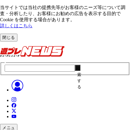
当サイトでは当社の提携先等がお客様のニーズ等について調
査・分析したり、お客様にお勧めの広告を表⽰する⽬的で
Cookie を使⽤する場合があります。
詳しくはこちら
閉じる
検
索
す
る
メニュ