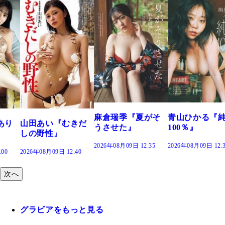
溝端 葵『もう
つの、あおい
で。』
2026年08月09日 12:
麻倉瑞季『夏がそ
青山ひかる『純度
きだ
うさせた』
100％』
2026年08月09日 12:35
2026年08月09日 12:30
:40
次へ
グラビアをもっと見る