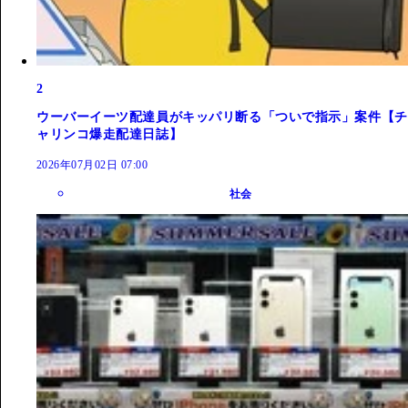
2
ウーバーイーツ配達員がキッパリ断る「ついで指示」案件【チ
ャリンコ爆走配達日誌】
2026年07月02日 07:00
社会