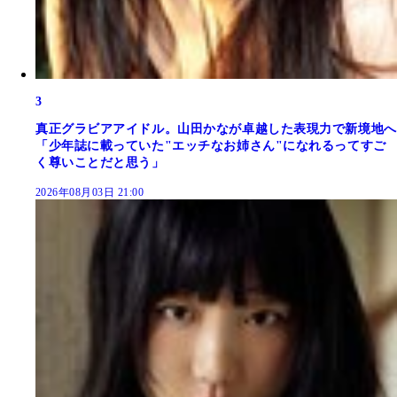
3
真正グラビアアイドル。山田かなが卓越した表現力で新境地へ
「少年誌に載っていた"エッチなお姉さん"になれるってすご
く尊いことだと思う」
2026年08月03日 21:00