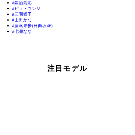
鍛治島彩
ピョ・ウンジ
三園響子
山田かな
藤嶌果歩(日向坂46)
七瀬なな
注目モデル