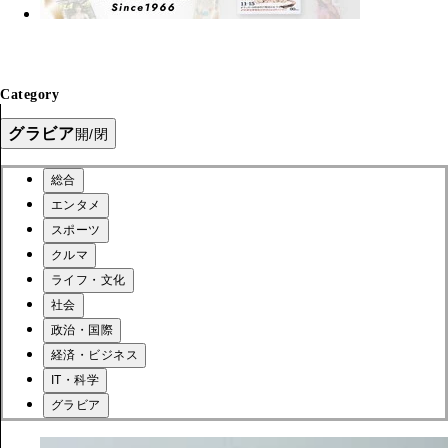
Category
グラビア
開/閉
総合
エンタメ
スポーツ
クルマ
ライフ・文化
社会
政治・国際
経済・ビジネス
IT・科学
グラビア