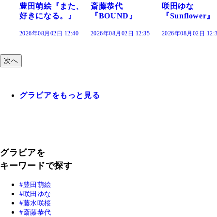
た、
斎藤恭代
咲田ゆな
藤水咲桜『花
』
『BOUND』
『Sunflower』
だまり』
:40
2026年08月02日 12:35
2026年08月02日 12:30
2026年08月02日 12:
次へ
グラビアをもっと見る
グラビアを
キーワードで探す
豊田萌絵
咲田ゆな
藤水咲桜
斎藤恭代