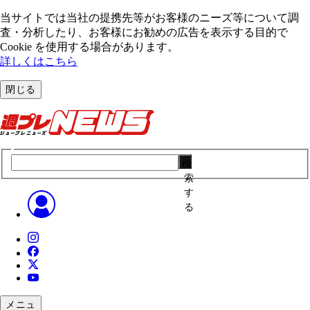
当サイトでは当社の提携先等がお客様のニーズ等について調
査・分析したり、お客様にお勧めの広告を表⽰する⽬的で
Cookie を使⽤する場合があります。
詳しくはこちら
閉じる
検
索
す
る
メニュ