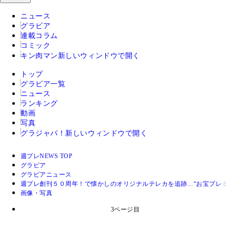
ニュース
グラビア
連載コラム
コミック
キン肉マン
新しいウィンドウで開く
トップ
グラビア一覧
ニュース
ランキング
動画
写真
グラジャパ！
新しいウィンドウで開く
週プレNEWS TOP
グラビア
グラビアニュース
週プレ創刊５０周年！で懐かしのオリジナルテレカを追跡…“お宝プレミア
画像・写真
3ページ目