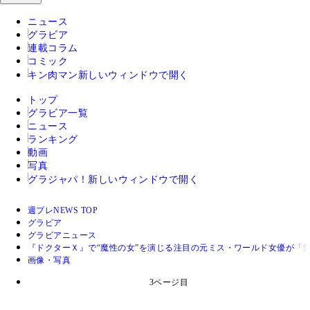
ニュース
グラビア
連載コラム
コミック
キン肉マン
新しいウィンドウで開く
トップ
グラビア一覧
ニュース
ランキング
動画
写真
グラジャパ！
新しいウィンドウで開く
週プレNEWS TOP
グラビア
グラビアニュース
『ドクターＸ』で“魔性の女”を演じる注目の元ミス・ワールド女優が「
画像・写真
3ページ目