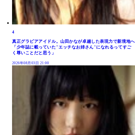
4
真正グラビアアイドル。山田かなが卓越した表現力で新境地へ
「少年誌に載っていた"エッチなお姉さん"になれるってすご
く尊いことだと思う」
2026年08月03日 21:00