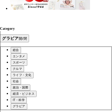
Category
グラビア
開/閉
総合
エンタメ
スポーツ
クルマ
ライフ・文化
社会
政治・国際
経済・ビジネス
IT・科学
グラビア