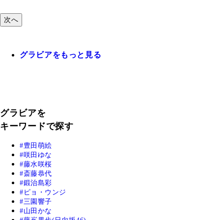
次へ
グラビアをもっと見る
グラビアを
キーワードで探す
豊田萌絵
咲田ゆな
藤水咲桜
斎藤恭代
鍛治島彩
ピョ・ウンジ
三園響子
山田かな