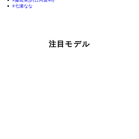
藤嶌果歩(日向坂46)
七瀬なな
注目モデル