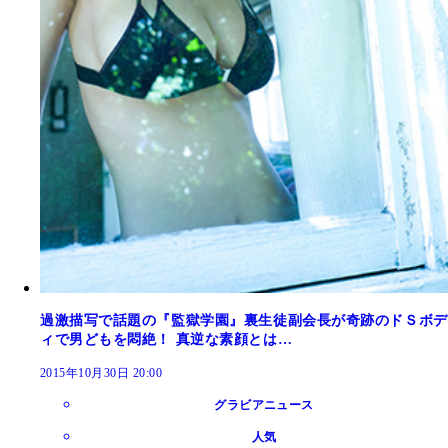
過激描写で話題の『監獄学園』裏生徒副会長が奇跡のドＳボデ
ィで男どもを悶絶！ 真逆な素顔とは…
2015年10月30日 20:00
グラビアニュース
人気