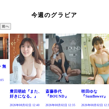
今週のグラビア
前へ
た、
斎藤恭代
咲田ゆな
藤水咲桜『花
』
『BOUND』
『Sunflower』
だまり』
:40
2026年08月02日 12:35
2026年08月02日 12:30
2026年08月02日 12: