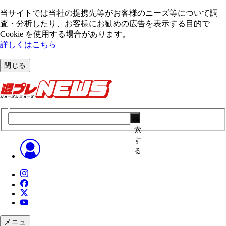
当サイトでは当社の提携先等がお客様のニーズ等について調
査・分析したり、お客様にお勧めの広告を表⽰する⽬的で
Cookie を使⽤する場合があります。
詳しくはこちら
閉じる
検
索
す
る
メニュ