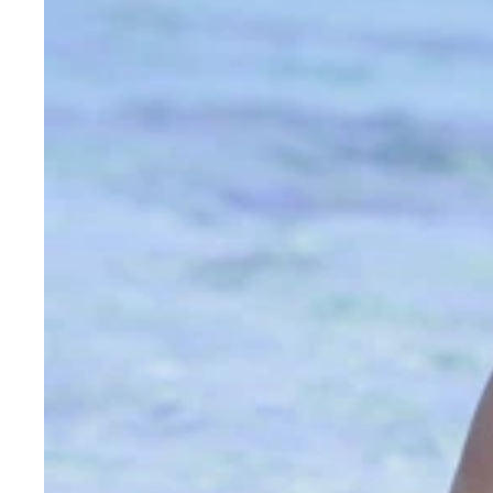
今年３月、女優転身を高らかに宣言した９頭身美女