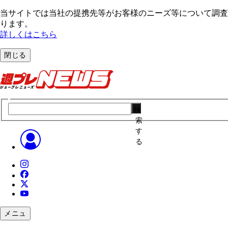
当サイトでは当社の提携先等がお客様のニーズ等について調査・
ります。
詳しくはこちら
閉じる
検
索
す
る
メニュ