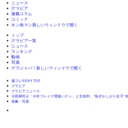
ニュース
グラビア
連載コラム
コミック
キン肉マン
新しいウィンドウで開く
トップ
グラビア一覧
ニュース
ランキング
動画
写真
グラジャパ！
新しいウィンドウで開く
週プレNEWS TOP
グラビア
グラビアニュース
今田耕司が「今年ブレイク間違いナシ」と太鼓判、“恥ずかしがり女子”
画像・写真