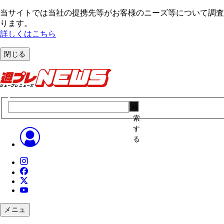
当サイトでは当社の提携先等がお客様のニーズ等について調査・
ります。
詳しくはこちら
閉じる
検
索
す
る
メニュ