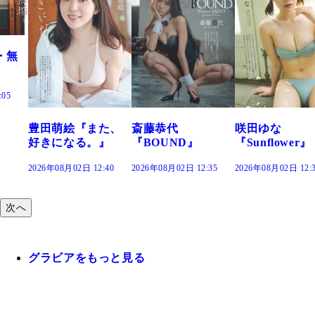
た、
斎藤恭代
咲田ゆな
藤水咲桜『花
』
『BOUND』
『Sunflower』
だまり』
:40
2026年08月02日 12:35
2026年08月02日 12:30
2026年08月02日 12:
次へ
グラビアをもっと見る