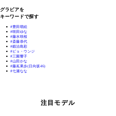
グラビアを
キーワードで探す
豊田萌絵
咲田ゆな
藤水咲桜
斎藤恭代
鍛治島彩
ピョ・ウンジ
三園響子
山田かな
藤嶌果歩(日向坂46)
七瀬なな
注目モデル