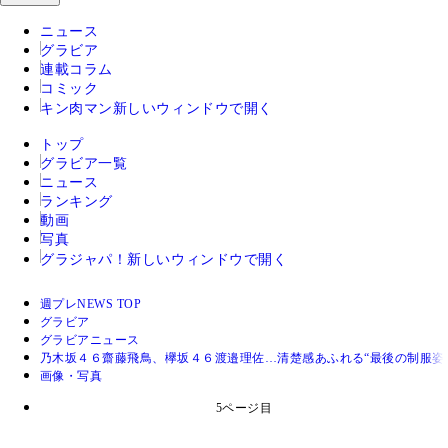
ニュース
グラビア
連載コラム
コミック
キン肉マン
新しいウィンドウで開く
トップ
グラビア一覧
ニュース
ランキング
動画
写真
グラジャパ！
新しいウィンドウで開く
週プレNEWS TOP
グラビア
グラビアニュース
乃木坂４６齋藤飛鳥、欅坂４６渡邉理佐…清楚感あふれる“最後の制服姿
画像・写真
5ページ目