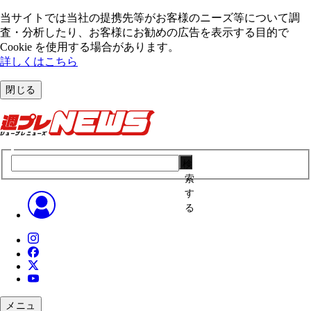
当サイトでは当社の提携先等がお客様のニーズ等について調
査・分析したり、お客様にお勧めの広告を表⽰する⽬的で
Cookie を使⽤する場合があります。
詳しくはこちら
閉じる
検
索
す
る
メニュ