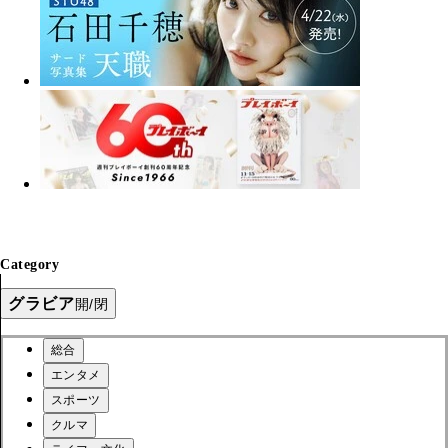
Category
グラビア
開/閉
総合
エンタメ
スポーツ
クルマ