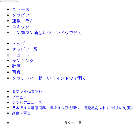
ニュース
グラビア
連載コラム
コミック
キン肉マン
新しいウィンドウで開く
トップ
グラビア一覧
ニュース
ランキング
動画
写真
グラジャパ！
新しいウィンドウで開く
週プレNEWS TOP
グラビア
グラビアニュース
乃木坂４６齋藤飛鳥、欅坂４６渡邉理佐…清楚感あふれる“最後の制服姿
画像・写真
9ページ目