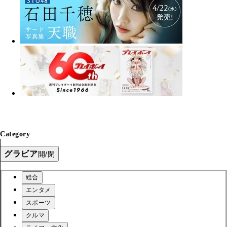
Category
グラビア
開/閉
総合
エンタメ
スポーツ
クルマ