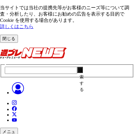
当サイトでは当社の提携先等がお客様のニーズ等について調
査・分析したり、お客様にお勧めの広告を表⽰する⽬的で
Cookie を使⽤する場合があります。
詳しくはこちら
閉じる
検
索
す
る
メニュ