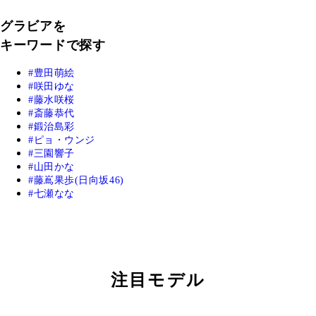
グラビアを
キーワードで探す
豊田萌絵
咲田ゆな
藤水咲桜
斎藤恭代
鍛治島彩
ピョ・ウンジ
三園響子
山田かな
藤嶌果歩(日向坂46)
七瀬なな
注目モデル