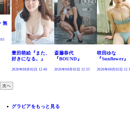
た、
斎藤恭代
咲田ゆな
藤水咲桜『花
』
『BOUND』
『Sunflower』
だまり』
:40
2026年08月02日 12:35
2026年08月02日 12:30
2026年08月02日 12:
次へ
グラビアをもっと見る