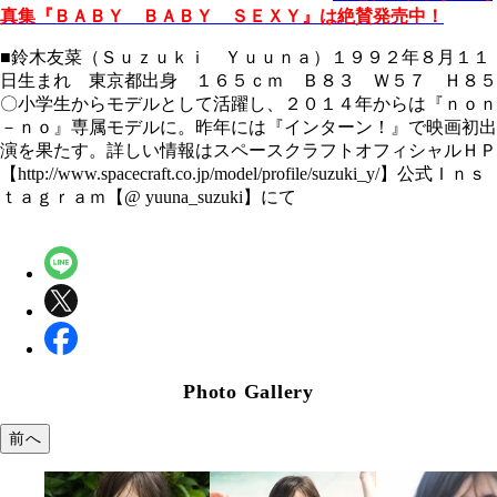
真集『ＢＡＢＹ ＢＡＢＹ ＳＥＸＹ』は絶賛発売中！
■鈴木友菜（Ｓｕｚｕｋｉ Ｙｕｕｎａ）１９９２年８月１１
日生まれ 東京都出身 １６５ｃｍ Ｂ８３ Ｗ５７ Ｈ８５
〇小学生からモデルとして活躍し、２０１４年からは『ｎｏｎ
－ｎｏ』専属モデルに。昨年には『インターン！』で映画初出
演を果たす。詳しい情報はスペースクラフトオフィシャルＨＰ
【http://www.spacecraft.co.jp/model/profile/suzuki_y/】公式Ｉｎｓ
ｔａｇｒａｍ【@ yuuna_suzuki】にて
Photo Gallery
前へ