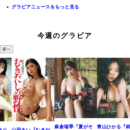
グラビアニュースをもっと見る
今週のグラビア
前へ
溝端 葵『もう
つの、あおい
で。』
2026年08月09日 12:
麻倉瑞季『夏がそ
青山ひかる『純度
きだ