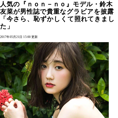
人気の『ｎｏｎ－ｎｏ』モデル・鈴木
友菜が男性誌で貴重なグラビアを披露
「今さら、恥ずかしくて照れてきまし
た」
2017年05月21日 15:00 更新