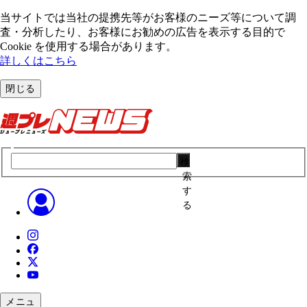
当サイトでは当社の提携先等がお客様のニーズ等について調
査・分析したり、お客様にお勧めの広告を表⽰する⽬的で
Cookie を使⽤する場合があります。
詳しくはこちら
閉じる
検
索
す
る
メニュ