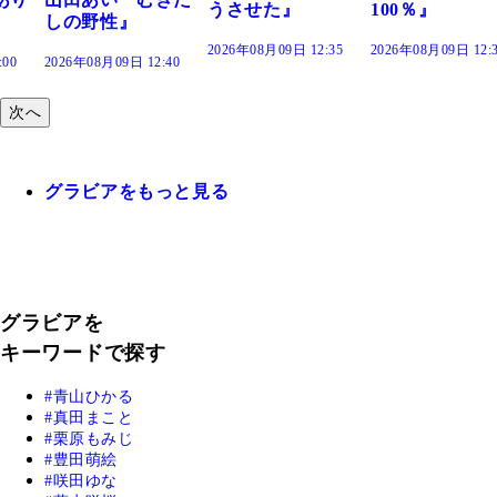
うさせた』
100％』
2026年08月09日 12:35
2026年08月09日 12:30
:40
次へ
グラビアをもっと見る
グラビアを
キーワードで探す
青山ひかる
真田まこと
栗原もみじ
豊田萌絵
咲田ゆな