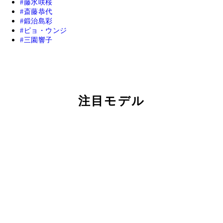
藤水咲桜
斎藤恭代
鍛治島彩
ピョ・ウンジ
三園響子
注目モデル