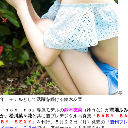
長
年、モデルとして活躍を続ける鈴木友菜
『ｎｏｎ－ｎｏ』専属モデルの
鈴木友菜
（ゆうな）が
馬場ふみ
か
、
松川菜々花
と共に週プレデジタル写真集
『
ＢＡＢＹ ＢＡ
ＢＹ ＳＥＸＹ
』
を刊行。５月２２日（月）発売の
『週刊プレ
イボーイ』２３号
では、アザーカットも掲載される。