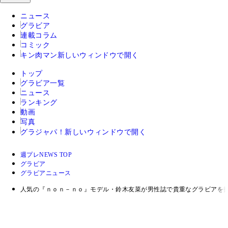
ニュース
グラビア
連載コラム
コミック
キン肉マン
新しいウィンドウで開く
トップ
グラビア一覧
ニュース
ランキング
動画
写真
グラジャパ！
新しいウィンドウで開く
週プレNEWS TOP
グラビア
グラビアニュース
人気の『ｎｏｎ－ｎｏ』モデル・鈴木友菜が男性誌で貴重なグラビアを披