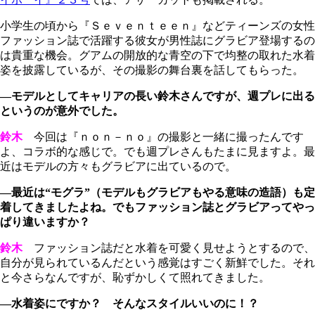
小学生の頃から『Ｓｅｖｅｎｔｅｅｎ』などティーンズの女性
ファッション誌で活躍する彼女が男性誌にグラビア登場するの
は貴重な機会。グアムの開放的な青空の下で均整の取れた水着
姿を披露しているが、その撮影の舞台裏を話してもらった。
―モデルとしてキャリアの長い鈴木さんですが、週プレに出る
というのが意外でした。
鈴木
今回は『ｎｏｎ－ｎｏ』の撮影と一緒に撮ったんです
よ、コラボ的な感じで。でも週プレさんもたまに見ますよ。最
近はモデルの方々もグラビアに出ているので。
―最近は“モグラ”（モデルもグラビアもやる意味の造語）も定
着してきましたよね。でもファッション誌とグラビアってやっ
ぱり違いますか？
鈴木
ファッション誌だと水着を可愛く見せようとするので、
自分が見られているんだという感覚はすごく新鮮でした。それ
と今さらなんですが、恥ずかしくて照れてきました。
―水着姿にですか？ そんなスタイルいいのに！？