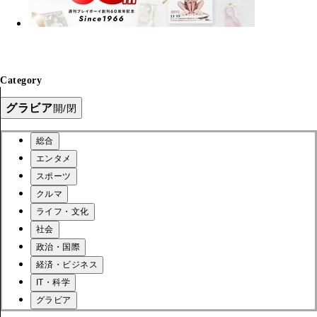
Category
グラビア
開/閉
総合
エンタメ
スポーツ
クルマ
ライフ・文化
社会
政治・国際
経済・ビジネス
IT・科学
グラビア