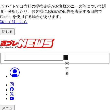
当サイトでは当社の提携先等がお客様のニーズ等について調
査・分析したり、お客様にお勧めの広告を表⽰する⽬的で
Cookie を使⽤する場合があります。
詳しくはこちら
閉じる
検
索
す
る
メニュ