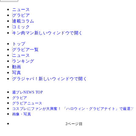
ニュース
グラビア
連載コラム
コミック
キン肉マン
新しいウィンドウで開く
トップ
グラビア一覧
ニュース
ランキング
動画
写真
グラジャパ！
新しいウィンドウで開く
週プレNEWS TOP
グラビア
グラビアニュース
コスプレにファンが大興奮！ 「ハロウィン・グラビアナイト」で厳選ア
画像・写真
2ページ目