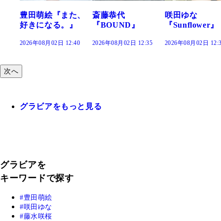
萌絵『また、
斎藤恭代
咲田ゆな
藤水
になる。』
『BOUND』
『Sunflower』
だま
年08月02日 12:40
2026年08月02日 12:35
2026年08月02日 12:30
2026年
次へ
グラビアをもっと見る
グラビアを
キーワードで探す
豊田萌絵
咲田ゆな
藤水咲桜