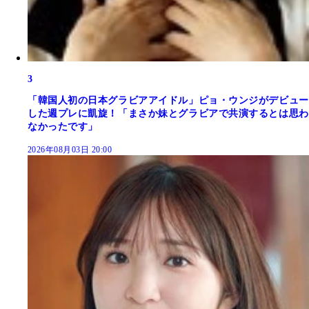
3
「韓国人初の日本グラビアアイドル」ピョ・ウンジがデビュー
した週プレに凱旋！「まさか妹とグラビアで共演するとは思わ
なかったです」
2026年08月03日 20:00