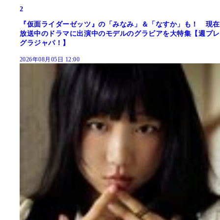
2
『仮面ライダーゼッツ』の「みなみ」＆「なすか」も！ 現在
放送中のドラマに出演中のモデルのグラビアを大特集【週プレ
グラジャパ！】
2026年08月05日 12:00