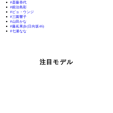
斎藤恭代
鍛治島彩
ピョ・ウンジ
三園響子
山田かな
藤嶌果歩(日向坂46)
七瀬なな
注目モデル