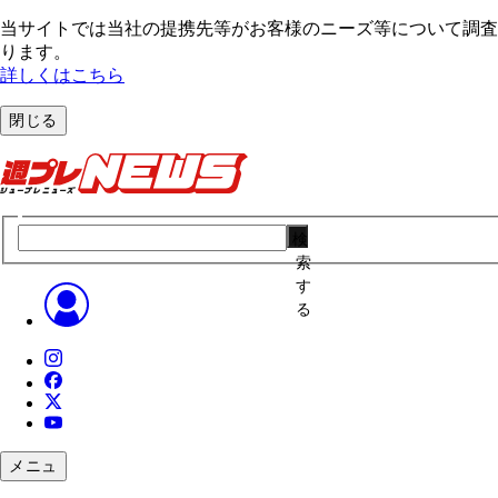
当サイトでは当社の提携先等がお客様のニーズ等について調査・
ります。
詳しくはこちら
閉じる
検
索
す
る
メニュ