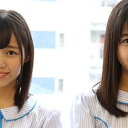
ＫＢ４８ チーム８」の長久玲奈