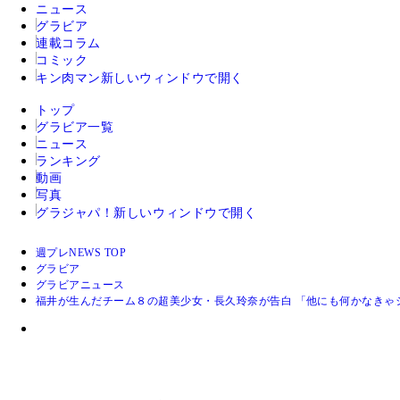
ニュース
グラビア
連載コラム
コミック
キン肉マン
新しいウィンドウで開く
トップ
グラビア一覧
ニュース
ランキング
動画
写真
グラジャパ！
新しいウィンドウで開く
週プレNEWS TOP
グラビア
グラビアニュース
福井が生んだチーム８の超美少女・長久玲奈が告白 「他にも何かなきゃ