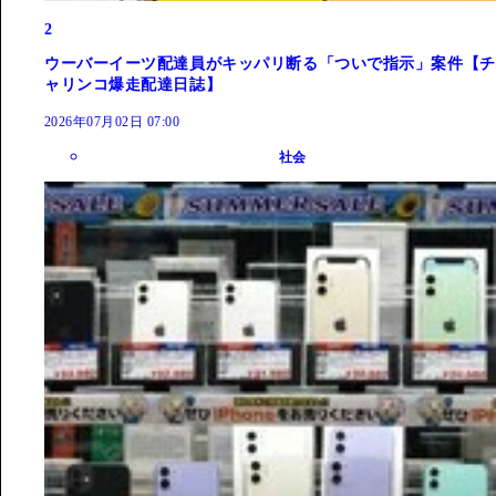
2
ウーバーイーツ配達員がキッパリ断る「ついで指示」案件【チ
ャリンコ爆走配達日誌】
2026年07月02日 07:00
社会