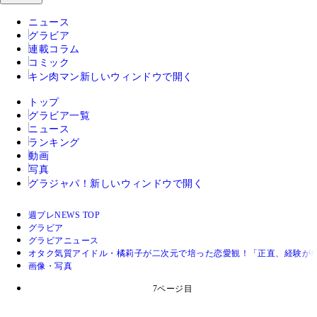
ニュース
グラビア
連載コラム
コミック
キン肉マン
新しいウィンドウで開く
トップ
グラビア一覧
ニュース
ランキング
動画
写真
グラジャパ！
新しいウィンドウで開く
週プレNEWS TOP
グラビア
グラビアニュース
オタク気質アイドル・橘莉子が二次元で培った恋愛観！「正直、経験がな
画像・写真
7ページ目