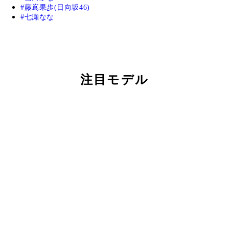
藤嶌果歩(日向坂46)
七瀬なな
注目モデル