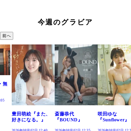
今週のグラビア
前へ
『また、
斎藤恭代
咲田ゆな
藤水咲桜
る。』
『BOUND』
『Sunflower』
だまり』
日 12:40
2026年08月02日 12:35
2026年08月02日 12:30
2026年08月02日