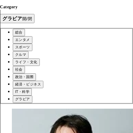
Category
グラビア
開/閉
総合
エンタメ
スポーツ
クルマ
ライフ・文化
社会
政治・国際
経済・ビジネス
IT・科学
グラビア