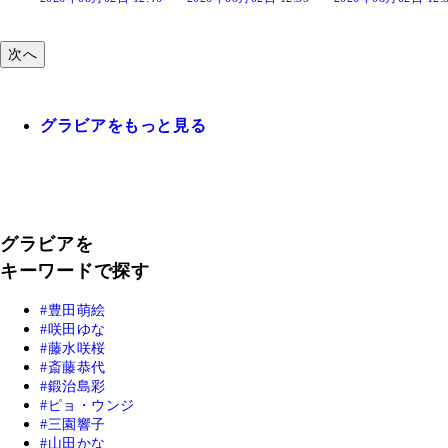
次へ
グラビアをもっと見る
グラビアを
キーワードで探す
豊田萌絵
咲田ゆな
藤水咲桜
斎藤恭代
鍛治島彩
ピョ・ウンジ
三園響子
山田かな