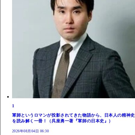
1
軍師というロマンが投影されてきた物語から、日本人の精神史
を読み解く一冊！（呉座勇一著『軍師の日本史』）
2026年08月04日 06:30