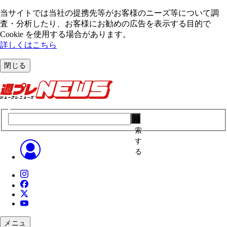
当サイトでは当社の提携先等がお客様のニーズ等について調
査・分析したり、お客様にお勧めの広告を表⽰する⽬的で
Cookie を使⽤する場合があります。
詳しくはこちら
閉じる
検
索
す
る
メニュ