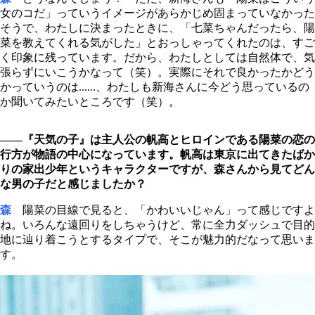
女のコだ」っていうイメージがあらかじめ固まっていなかった
そうで、わたしに決まったときに、「七菜ちゃんだったら、陽
菜を教えてくれる気がした」とおっしゃってくれたのは、すご
く印象に残っています。だから、わたしとしては自然体で、気
張らずにいこうかなって（笑）。実際にそれで良かったかどう
かっていうのは......、わたしも新海さんに今どう思っているの
か聞いてみたいところです（笑）。
――『天気の子』は主人公の帆高とヒロインである陽菜の恋の
行方が物語の中心になっています。帆高は東京に出てきたばか
りの家出少年というキャラクターですが、森さんから見てどん
な男の子だと感じましたか？
森
陽菜の目線で見ると、「かわいいじゃん」って感じですよ
ね。いろんな遠回りをしちゃうけど、常に全力ダッシュで目的
地に辿り着こうとするタイプで、そこが魅力的だなって思いま
す。