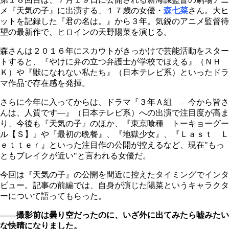
メ『天気の子』に出演する、１７歳の女優・
森七菜
さん。大ヒ
ットを記録した『君の名は。』から３年。気鋭のアニメ監督待
望の最新作で、ヒロインの天野陽菜を演じる。
森さんは２０１６年にスカウトがきっかけで芸能活動をスター
トすると、『やけに弁の立つ弁護士が学校でほえる』（ＮＨ
Ｋ）や『獣になれない私たち』（日本テレビ系）といったドラ
マ作品で存在感を発揮。
さらに今年に入ってからは、ドラマ『３年Ａ組 ―今から皆さ
んは、人質です―』（日本テレビ系）への出演で注目度が高ま
り、今後も『天気の子』のほか、『東京喰種 トーキョーグー
ル【Ｓ】』や『最初の晩餐』、『地獄少女』、『Ｌａｓｔ Ｌ
ｅｔｔｅｒ』といった注目作の公開が控えるなど、現在"もっ
ともブレイクが近い"と言われる女優だ。
今回は『天気の子』の公開を間近に控えたタイミングでインタ
ビュー。記事の前編では、自身が演じた陽菜というキャラクタ
ーについて語ってもらった。
――撮影前は曇り空だったのに、いざ外に出てみたら嘘みたい
な快晴になりました。