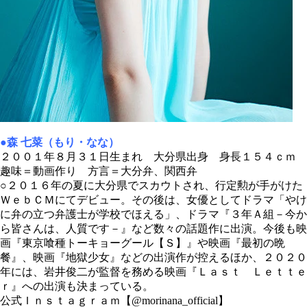
●森 七菜（もり・なな）
２００１年８月３１日生まれ 大分県出身 身長１５４ｃｍ
趣味＝動画作り 方言＝大分弁、関西弁
○２０１６年の夏に大分県でスカウトされ、行定勲が手がけた
ＷｅｂＣＭにてデビュー。その後は、女優としてドラマ「やけ
に弁の立つ弁護士が学校でほえる」、ドラマ『３年Ａ組－今か
ら皆さんは、人質です－』など数々の話題作に出演。今後も映
画『東京喰種トーキョーグール【Ｓ】』や映画『最初の晩
餐』、映画『地獄少女』などの出演作が控えるほか、２０２０
年には、岩井俊二が監督を務める映画『Ｌａｓｔ Ｌｅｔｔｅ
ｒ』への出演も決まっている。
公式Ｉｎｓｔａｇｒａｍ【@morinana_official】