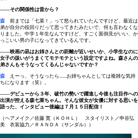
――その関係性は昔から？
森
前までは「七菜！」って怒られていたんですけど、最近は
弟が自分の役回りだって思ってきたみたいで、何も言わなくな
りました。中学１年生なんですけど、すごく面倒見がいい、か
っこいい男の子になってきているんです。
――映画の凪はお姉さんとの距離が近いせいか、小学生なのに
女子の扱いがうまくてモテモテという設定ですよね。森さんの
弟さんもそうなってくるんじゃないですか？
森
えーっ、そうなったら......お姉ちゃんとしては複雑な気持
ちになります（笑）。
――デビューから３年、破竹の勢いで躍進し今後も注目作への
出演が控える森七菜ちゃん。そんな彼女が女優に対する思いを
語った、インタビュー後編は７月１５日配信！
（ヘアメイク／佐藤 寛（ＫＯＨＬ） スタイリスト／申谷弘
美 衣装協力／ＲＡＮＤＡ（サンダル））