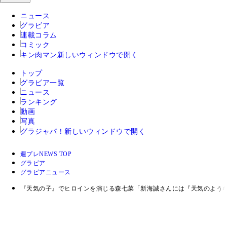
ニュース
グラビア
連載コラム
コミック
キン肉マン
新しいウィンドウで開く
トップ
グラビア一覧
ニュース
ランキング
動画
写真
グラジャパ！
新しいウィンドウで開く
週プレNEWS TOP
グラビア
グラビアニュース
『天気の子』でヒロインを演じる森七菜「新海誠さんには『天気のよう