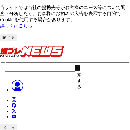
当サイトでは当社の提携先等がお客様のニーズ等について調
査・分析したり、お客様にお勧めの広告を表⽰する⽬的で
Cookie を使⽤する場合があります。
詳しくはこちら
閉じる
検
索
す
る
メニュ