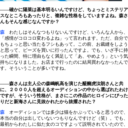
――確かに陽菜は基本明るいんですけど、ちょっとミステリア
スなところもあったりと、複雑な性格をしていますよね。森さ
んもそんな感じなんですか？
森
わたしはそんなつもりないんですけど、いろんな人から、
「感情がコロコロ変わるよね」って言われます。ただ、自分で
もちょっと思い当たるフシもあって。この前、お裁縫をしよう
と思って、ビーズを買いに行ったんですよ。でも、いざ手に持
った瞬間、特に理由もなく満足して「あ、やめよう」という気
持ちになりました。お店まで行ったのに結局買わなかったんで
す。そういうことが多いですね。
――森さんは主人公の森嶋帆高を演じた醍醐虎汰朗さんと共
に、２０００人を超えるオーディションの中から選ばれたわけ
ですが、そういう性格が、まさにこの作品のヒロインにぴった
りだと新海さんに見抜かれたから抜擢された？
森
オーディションでは多少は猫をかぶっていると思うので、
本当の自分は出していないつもりなんですけど（笑）。でも、
最初からわたしに似た女のコですよって説明されていたので、