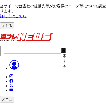
当サイトでは当社の提携先等がお客様のニーズ等について調査・
ります。
詳しくはこちら
閉じる
検
索
す
る
メニュ