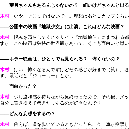
――葉月ちゃんもあるんじゃないの？ 細いけどちゃんと出る
木村
いや、そこまではないです。理想はあと１カップくらい
――公開中の映画『地獄少女』に出演。これはどんな映画？
木村
恨みを晴らしてくれるサイト『地獄通信』にまつわる都
すが、この映画は独特の世界観があって、そこも面白いと思い
――ホラー映画は、ひとりでも見られる？ 怖くないの？
木村
はい、怖くなるんですけどその感じが好きで（笑）。ほ
す。最近だと『ジョーカー』とか。
――面白かった？
木村
少し違和感を持ちながら見終わったので、その後、メッ
自分に置き換えて考えたりするのが好きなんです。
――どんな妄想をするの？
木村
例えば、道を歩いているときだったら、今、車が突撃してき