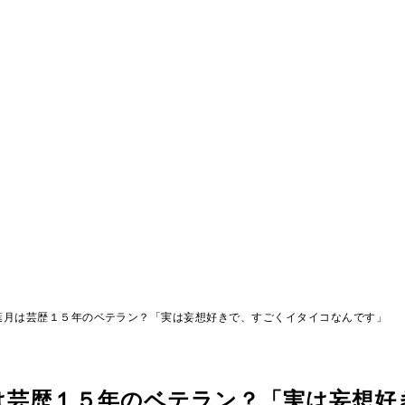
葉月は芸歴１５年のベテラン？「実は妄想好きで、すごくイタイコなんです」
は芸歴１５年のベテラン？「実は妄想好