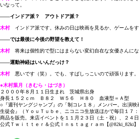
いなって。
――インドア派？ アウトドア派？
木村
インドア派です。休みの日は映画を見るか、ゲームをす
――では最後に今後の野望を教えて！
木村
将来は個性的で型にはまらない変幻自在な女優さんにな
――運動神経はいいんだっけ？
木村
悪いです（笑）。でも、すばしっこいので頑張ります。
●木村葉月（きむら・はづき）
２０００年８月１１日生まれ 茨城県出身
身長１５２ｃｍ Ｂ８２ Ｗ５６ Ｈ８０ 血液型＝Ａ型
○『週刊ヤングジャンプ』の「制コレ１８」メンバー。出演映
生徒会』（ＹｏｕＴｕｂｅ、ニコニコ生放送ほかで毎日１７：
商品を販売。来店イベントを１１月２３日（土・祝）、２４日
公式Ｔｗｉｔｔｅｒ＆公式Ｉｎｓｔａｇｒａｍ【@82ki_82ki】