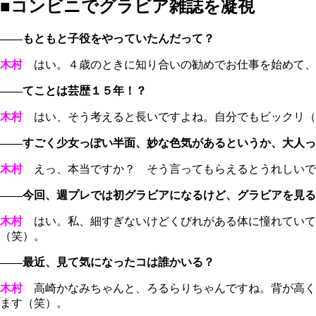
■コンビニでグラビア雑誌を凝視
――もともと子役をやっていたんだって？
木村
はい。４歳のときに知り合いの勧めでお仕事を始めて、
――てことは芸歴１５年！？
木村
はい、そう考えると長いですよね。自分でもビックリ（
――すごく少女っぽい半面、妙な色気があるというか、大人っ
木村
えっ、本当ですか？ そう言ってもらえるとうれしいで
――今回、週プレでは初グラビアになるけど、グラビアを見る
木村
はい。私、細すぎないけどくびれがある体に憧れていて
（笑）。
――最近、見て気になったコは誰かいる？
木村
高崎かなみちゃんと、ろるらりちゃんですね。背が高く
ます（笑）。