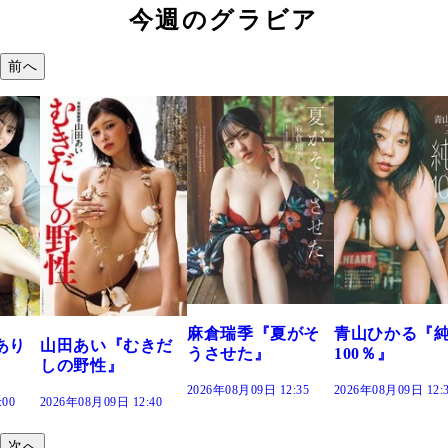
今週のグラビア
前へ
溝端 葵『もう
つの、あおい
で。』
2026年08月09日 12:
麻倉瑞季『夏がそ
青山ひかる『純度
きだ
うさせた』
100％』
2026年08月09日 12:35
2026年08月09日 12:30
:40
次へ