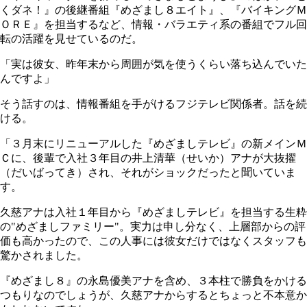
くダネ！』の後継番組『めざまし８エイト』、『バイキングＭ
ＯＲＥ』を担当するなど、情報・バラエティ系の番組でフル回
転の活躍を見せているのだ。
「実は彼女、昨年末から周囲が気を使うくらい落ち込んでいた
んですよ」
そう話すのは、情報番組を手がけるフジテレビ関係者。話を続
ける。
「３月末にリニューアルした『めざましテレビ』の新メインＭ
Ｃに、後輩で入社３年目の井上清華（せいか）アナが大抜擢
（だいばってき）され、それがショックだったと聞いていま
す。
久慈アナは入社１年目から『めざましテレビ』を担当する生粋
の"めざましファミリー"。実力は申し分なく、上層部からの評
価も高かったので、この人事には彼女だけではなくスタッフも
驚かされました。
『めざまし８』の永島優美アナを含め、３本柱で勝負をかける
つもりなのでしょうが、久慈アナからするとちょっと不本意か