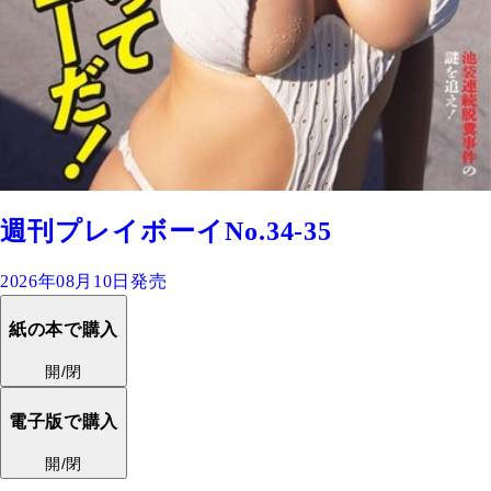
週刊プレイボーイNo.34-35
2026年08月10日発売
紙の本で購入
開/閉
電子版で購入
開/閉