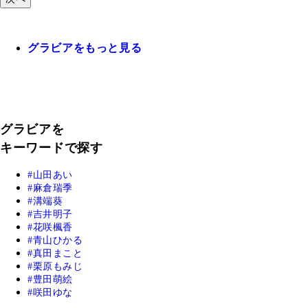
グラビアをもっと見る
グラビアを
キーワードで探す
山田あい
麻倉瑞季
溝端葵
吉井明子
花咲楓香
青山ひかる
真田まこと
栗原もみじ
豊田萌絵
咲田ゆな