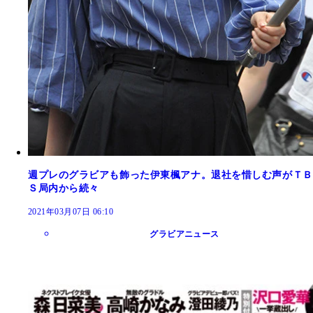
週プレのグラビアも飾った伊東楓アナ。退社を惜しむ声がＴＢ
Ｓ局内から続々
2021年03月07日 06:10
グラビアニュース