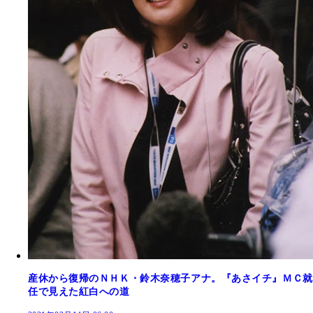
産休から復帰のＮＨＫ・鈴木奈穂子アナ。『あさイチ』ＭＣ就
任で見えた紅白への道