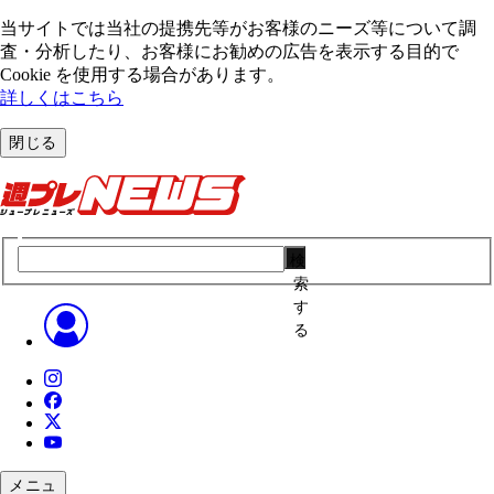
当サイトでは当社の提携先等がお客様のニーズ等について調
査・分析したり、お客様にお勧めの広告を表⽰する⽬的で
Cookie を使⽤する場合があります。
詳しくはこちら
閉じる
検
索
す
る
メニュ