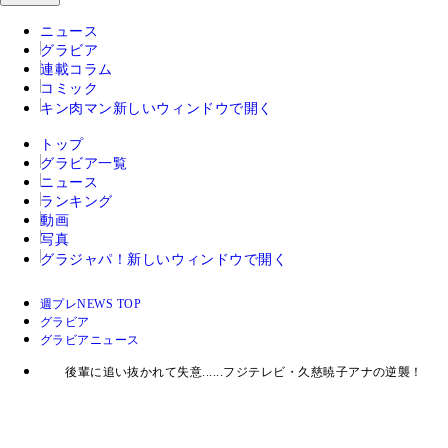
ニュース
グラビア
連載コラム
コミック
キン肉マン
新しいウィンドウで開く
トップ
グラビア一覧
ニュース
ランキング
動画
写真
グラジャパ！
新しいウィンドウで開く
週プレNEWS TOP
グラビア
グラビアニュース
後輩に追い抜かれて失意......フジテレビ・久慈暁子アナの逆襲！