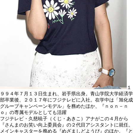
１
９９４年７月１３日生まれ、岩手県出身。青山学院大学経済学
部卒業後、２０１７年にフジテレビに入社。在学中は「旭化成
グループキャンペーンモデル」を務めたほか、『ｎｏｎ－ｎ
ｏ』の専属モデルとしても活躍
フジテレビ・久慈暁子（くじ・あきこ）アナがこの４月から
『さんまのお笑い向上委員会』の２代目アシスタントに就任。
メインキャスターを務める『めざましどようび』のほか、『と