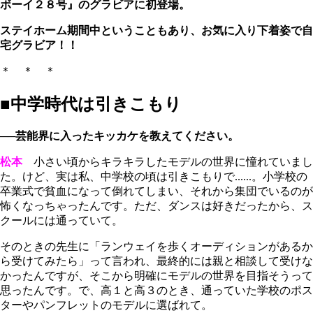
ボーイ２８号』のグラビアに初登場。
ステイホーム期間中ということもあり、お気に入り下着姿で自
宅グラビア！！
＊ ＊ ＊
■中学時代は引きこもり
──芸能界に入ったキッカケを教えてください。
松本
小さい頃からキラキラしたモデルの世界に憧れていまし
た。けど、実は私、中学校の頃は引きこもりで......。小学校の
卒業式で貧血になって倒れてしまい、それから集団でいるのが
怖くなっちゃったんです。ただ、ダンスは好きだったから、ス
クールには通っていて。
そのときの先生に「ランウェイを歩くオーディションがあるか
ら受けてみたら」って言われ、最終的には親と相談して受けな
かったんですが、そこから明確にモデルの世界を目指そうって
思ったんです。で、高１と高３のとき、通っていた学校のポス
ターやパンフレットのモデルに選ばれて。