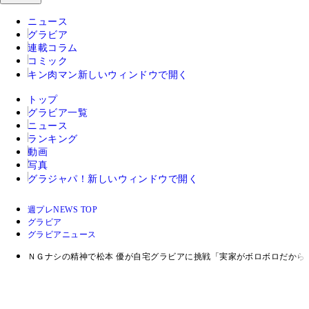
ニュース
グラビア
連載コラム
コミック
キン肉マン
新しいウィンドウで開く
トップ
グラビア一覧
ニュース
ランキング
動画
写真
グラジャパ！
新しいウィンドウで開く
週プレNEWS TOP
グラビア
グラビアニュース
ＮＧナシの精神で松本 優が自宅グラビアに挑戦「実家がボロボロだから