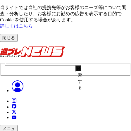
当サイトでは当社の提携先等がお客様のニーズ等について調
査・分析したり、お客様にお勧めの広告を表⽰する⽬的で
Cookie を使⽤する場合があります。
詳しくはこちら
閉じる
検
索
す
る
メニュ